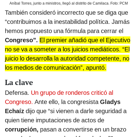
Aníbal Torres, junto a ministros, llegó al distrito de Camilaca. Foto: PCM
También consideró incorrecto que se diga que
“contribuimos a la inestabilidad política. Jamás
hemos propuesto una fórmula para cerrar el
Congreso”.
El premier añadió que el Ejecutivo
no se va a someter a los juicios mediáticos. “El
juicio lo desarrolla la autoridad competente, no
los medios de comunicación”, apuntó.
La clave
Defensa.
Un grupo de ronderos criticó al
Congreso.
Ante ello, la congresista
Gladys
Echaíz
dijo que “si vienen a darle seguridad a
quien tiene imputaciones de actos de
corrupción,
pasan a convertirse en un brazo