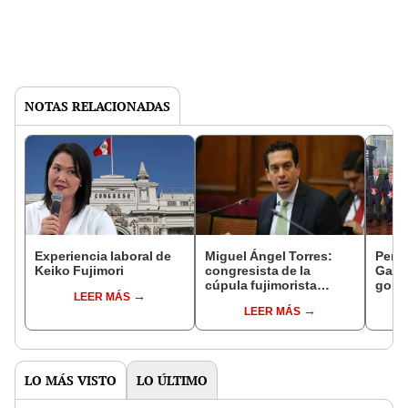
NOTAS RELACIONADAS
Experiencia laboral de
Miguel Ángel Torres:
Perfi
Keiko Fujimori
congresista de la
Gabin
cúpula fujimorista
gobi
LEER MÁS
controlará el primer año
Fujim
LEER MÁS
del Senado
LO MÁS VISTO
LO ÚLTIMO