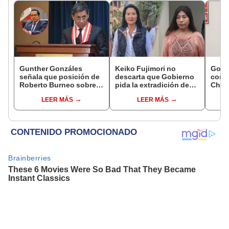
Gunther Gonzáles
Keiko Fujimori no
Gobi
señala que posición de
descarta que Gobierno
cond
Roberto Burneo sobre
pida la extradición de
Cháve
reelección de López
Betssy Chávez: "Está
viajó
LEER MÁS
LEER MÁS
Aliaga no representan al
dentro de nuestras
madr
JNE
facultades"