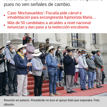
pues no ven señales de cambio.
Caso 'Mochasueldos': Fiscalía pide cárcel e
inhabilitación para excongresista fujimorista María
Cordero Jon Tay
Más de 50 candidatos a alcaldes a nivel nacional
renuncian y dan paso a la reelección encubierta
Reunión en palacio. Presidente no tuvo el apoyo total que esperaba. Foto:
difusión