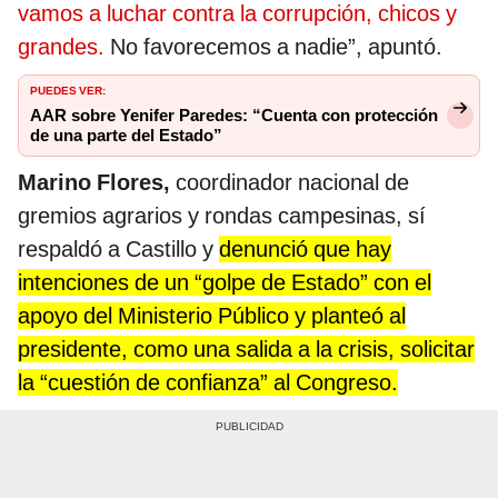
vamos a luchar contra la corrupción, chicos y
grandes.
No favorecemos a nadie”, apuntó.
PUEDES VER:
AAR sobre Yenifer Paredes: “Cuenta con protección
de una parte del Estado”
Marino Flores,
coordinador nacional de
gremios agrarios y rondas campesinas, sí
respaldó a Castillo y
denunció que hay
intenciones de un “golpe de Estado” con el
apoyo del Ministerio Público y planteó al
presidente, como una salida a la crisis, solicitar
la “cuestión de confianza” al Congreso.