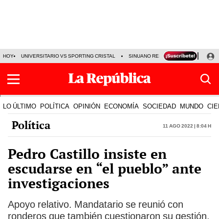
HOY
UNIVERSITARIO VS SPORTING CRISTAL
SINUANO RESULTADOS HOY
CA
LO ÚLTIMO
POLÍTICA
OPINIÓN
ECONOMÍA
SOCIEDAD
MUNDO
CIE
Política
11 Ago 2022 | 8:04 h
Pedro Castillo insiste en
escudarse en “el pueblo” ante
investigaciones
Apoyo relativo. Mandatario se reunió con
ronderos que también cuestionaron su gestión,