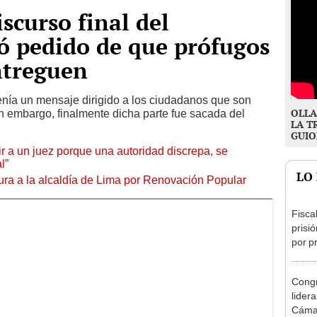
iscurso final del
ó pedido de que prófugos
entreguen
enía un mensaje dirigido a los ciudadanos que son
OLLA
n embargo, finalmente dicha parte fue sacada del
LA T
GUIO
tuir a un juez porque una autoridad discrepa, se
l”
LO
ura a la alcaldía de Lima por Renovación Popular
Fisca
prisi
por p
incom
ideol
Congr
lider
Cáma