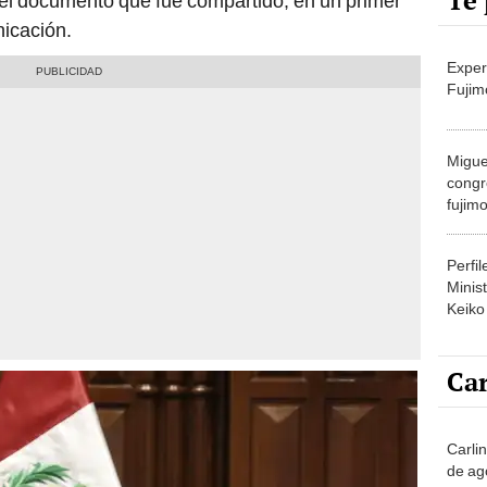
Te 
 del documento que fue compartido, en un primer
icación.
Exper
Fujim
Migue
congr
fujimo
prime
Perfi
Minist
Keiko
Car
Carli
de ag