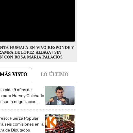
NTA HUMALA EN VIVO RESPONDE Y
RAMPA DE LÓPEZ ALIAGA | SIN
N CON ROSA MARÍA PALACIOS
 MÁS VISTO
LO ÚLTIMO
lía pide 9 años de
ón para Harvey Colchado
1
resunta negociación
patible y falsedad
ógica
eso: Fuerza Popular
ará seis comisiones en la
2
ra de Diputados