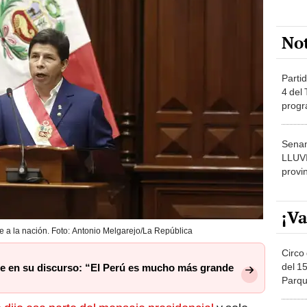
No
Partid
4 del
progr
dónde
Senam
LLUV
provi
¡Va
e a la nación. Foto: Antonio Melgarejo/La República
Circo 
del 15
dre en su discurso: “El Perú es mucho más grande
Parqu
Migue