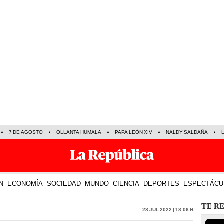
7 DE AGOSTO
OLLANTA HUMALA
PAPA LEÓN XIV
NALDY SALDAÑA
N
ECONOMÍA
SOCIEDAD
MUNDO
CIENCIA
DEPORTES
ESPECTÁCU
TE R
28 Jul 2022 | 18:06 h