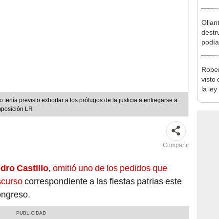
Ollan
destr
podía
2026
Rober
visto
la ley
toda l
o tenía previsto exhortar a los prófugos de la justicia a entregarse a
mposición LR
Compartir
dro Castillo
, omitió uno de los pedidos que
iscurso
correspondiente a las fiestas patrias este
ongreso.