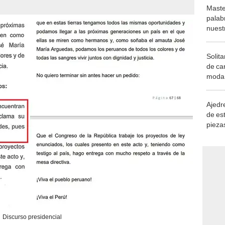
Maste
palab
nuest
Solita
de ca
moda.
demue
Ajedre
de es
piezas
consi
Discurso presidencial