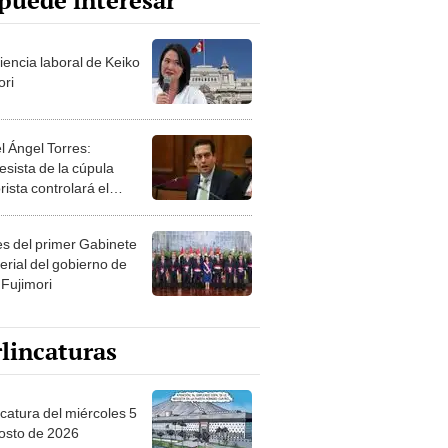
puede interesar
iencia laboral de Keiko
ori
l Ángel Torres:
esista de la cúpula
rista controlará el
r año del Senado
les del primer Gabinete
erial del gobierno de
 Fujimori
lincaturas
ncatura del miércoles 5
osto de 2026