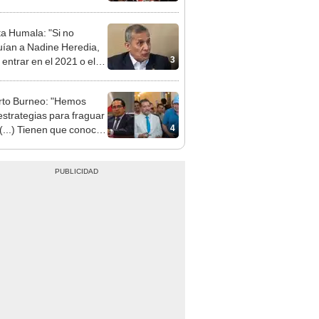
ta Humala: "Si no
uían a Nadine Heredia,
3
 entrar en el 2021 o el
"
to Burneo: "Hemos
 estrategias para fraguar
4
 (...) Tienen que conocer
a lista"