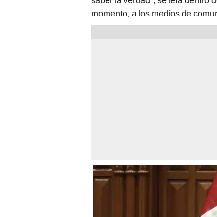
saber la verdad”, se leía dentro
momento, a los medios de comun