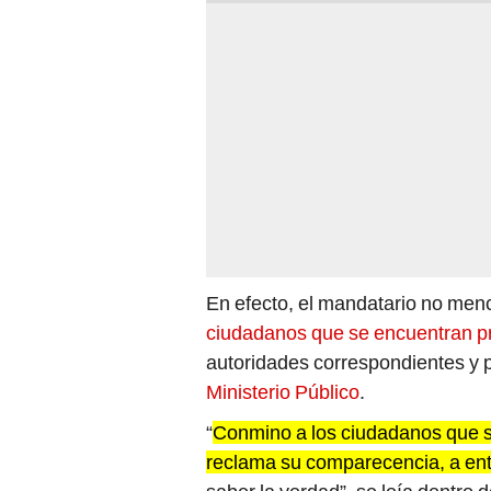
En efecto, el mandatario no menc
ciudadanos que se encuentran pró
autoridades correspondientes y p
Ministerio Público
.
“
Conmino a los ciudadanos que se
reclama su comparecencia, a ent