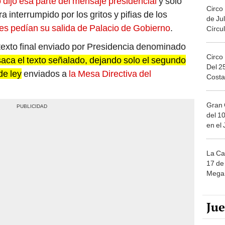
o dijo esa parte del mensaje presidencial
y solo
Circo
a interrumpido por los gritos y pifias de los
de Jul
es pedían su salida de Palacio de Gobierno
.
Círcul
 texto final enviado por Presidencia denominado
Circo
saca el texto señalado, dejando solo el segundo
Del 2
de ley
enviados a
la Mesa Directiva del
Costa
Gran 
del 10
en el
La Ca
17 de 
Mega 
Ju