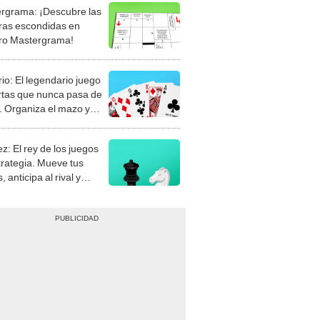
rgrama: ¡Descubre las
ras escondidas en
ro Mastergrama!
rio: El legendario juego
rtas que nunca pasa de
 Organiza el mazo y
stra tu habilidad.
z: El rey de los juegos
trategia. Mueve tus
, anticipa al rival y
gue el jaque mate.