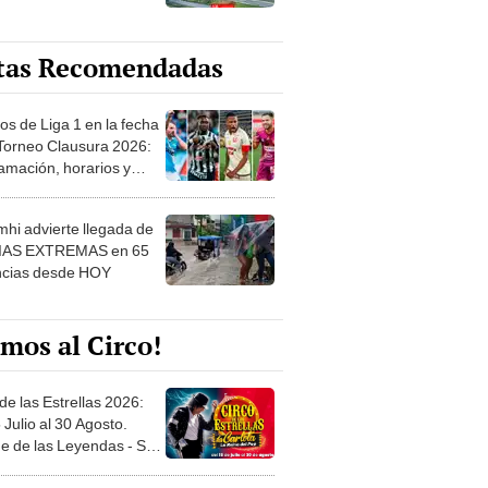
tas Recomendadas
os de Liga 1 en la fecha
 Torneo Clausura 2026:
amación, horarios y
 ver
hi advierte llegada de
IAS EXTREMAS en 65
ncias desde HOY
mos al Circo!
de las Estrellas 2026:
 Julio al 30 Agosto.
e de las Leyendas - San
l