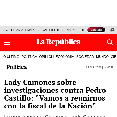
HOY
OLLANTA HUMALA
JANET TELLO
7 DE AGOSTO
TINKA RESULTADOS
LO ÚLTIMO
POLÍTICA
OPINIÓN
ECONOMÍA
SOCIEDAD
MUNDO
CIE
Política
27 Jul 2022 | 14:49 h
Lady Camones sobre
investigaciones contra Pedro
Castillo: “Vamos a reunirnos
con la fiscal de la Nación”