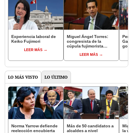
Experiencia laboral de
Miguel Ángel Torres:
Perfi
Keiko Fujimori
congresista de la
Gabin
cúpula fujimorista
gobi
LEER MÁS
controlará el primer año
Fujim
LEER MÁS
del Senado
LO MÁS VISTO
LO ÚLTIMO
Norma Yarrow defiende
Más de 50 candidatos a
Migue
reelección encubierta
alcaldes a nivel
la vi