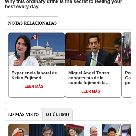
NOTAS RELACIONADAS
Experiencia laboral de
Miguel Ángel Torres:
Perfi
Keiko Fujimori
congresista de la
Gabin
cúpula fujimorista
gobi
LEER MÁS
controlará el primer año
Fujim
LEER MÁS
del Senado
LO MÁS VISTO
LO ÚLTIMO