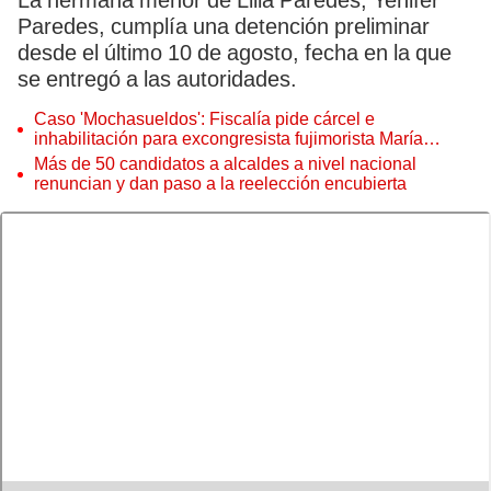
La hermana menor de Lilia Paredes, Yenifer
Paredes, cumplía una detención preliminar
desde el último 10 de agosto, fecha en la que
se entregó a las autoridades.
Caso 'Mochasueldos': Fiscalía pide cárcel e
inhabilitación para excongresista fujimorista María
Cordero Jon Tay
Más de 50 candidatos a alcaldes a nivel nacional
renuncian y dan paso a la reelección encubierta