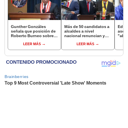
Gunther Gonzáles
Más de 50 candidatos a
Edua
señala que posición de
alcaldes a nivel
aseg
Roberto Burneo sobre
nacional renuncian y
"aba
reelección de López
dan paso a la reelección
Pedro
LEER MÁS
LEER MÁS
Aliaga no representan al
encubierta
respo
JNE
abog