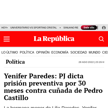
HOY
UNIVERSITARIO VS SPORTING CRISTAL
SINUANO RESULTADOS HOY
CA
LO ÚLTIMO
POLÍTICA
OPINIÓN
ECONOMÍA
SOCIEDAD
MUNDO
CIE
Política
28 Ago 2022 | 23:26 h
Yenifer Paredes: PJ dicta
prisión preventiva por 30
meses contra cuñada de Pedro
Castillo