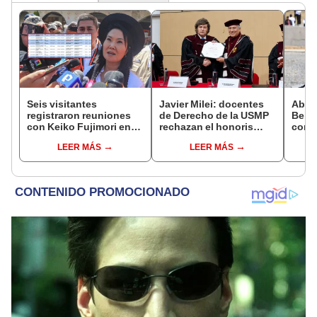
Seis visitantes
Javier Milei: docentes
Abuc
registraron reuniones
de Derecho de la USMP
Bein
con Keiko Fujimori en
rechazan el honoris
conm
las mismas horas que la
causa otorgado al
Batal
LEER MÁS
LEER MÁS
presidenta se
presidente de Argentina
encontraba en Junín