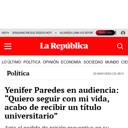
HOY
SINUANO RESULTADOS HOY
ALIANZA LIMA VS SPORT BOYS
JORGE MES
LO ÚLTIMO
POLÍTICA
OPINIÓN
ECONOMÍA
SOCIEDAD
MUNDO
CIE
Política
23 Ago 2022 | 21:36 h
Yenifer Paredes en audiencia:
“Quiero seguir con mi vida,
acabo de recibir un título
universitario”