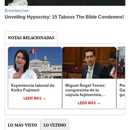
NOTAS RELACIONADAS
Experiencia laboral de
Miguel Ángel Torres:
Perfi
Keiko Fujimori
congresista de la
Gabin
cúpula fujimorista
gobi
LEER MÁS
controlará el primer año
Fujim
LEER MÁS
del Senado
LO MÁS VISTO
LO ÚLTIMO