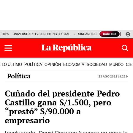
HOY
UNIVERSITARIO VS SPORTING CRISTAL
SINUANO RESULTADOS HOY
CA
LO ÚLTIMO
POLÍTICA
OPINIÓN
ECONOMÍA
SOCIEDAD
MUNDO
CIE
Política
23 Ago 2022 | 8:22 h
Cuñado del presidente Pedro
Castillo gana S/1.500, pero
“prestó” S/90.000 a
empresario