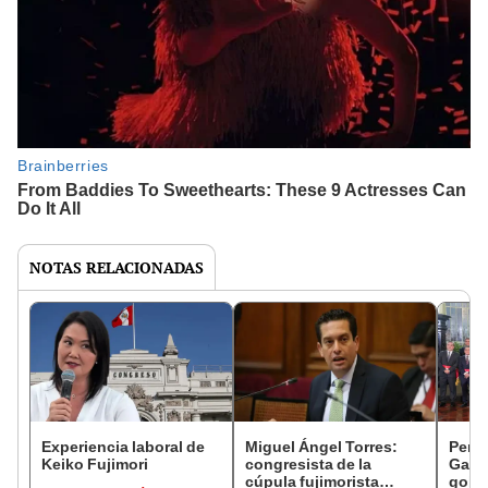
NOTAS RELACIONADAS
Experiencia laboral de
Miguel Ángel Torres:
Perfi
Keiko Fujimori
congresista de la
Gabin
cúpula fujimorista
gobi