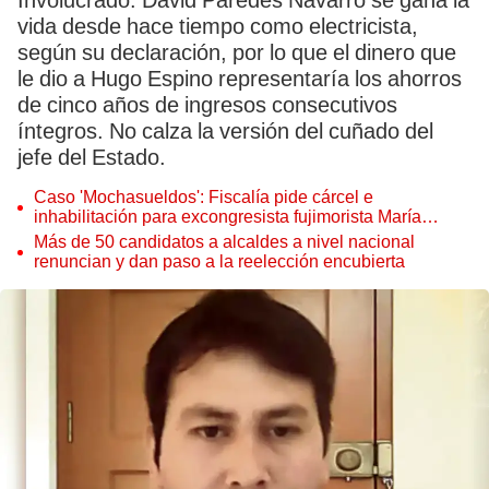
Involucrado. David Paredes Navarro se gana la
vida desde hace tiempo como electricista,
según su declaración, por lo que el dinero que
le dio a Hugo Espino representaría los ahorros
de cinco años de ingresos consecutivos
íntegros. No calza la versión del cuñado del
jefe del Estado.
Caso 'Mochasueldos': Fiscalía pide cárcel e
inhabilitación para excongresista fujimorista María
Cordero Jon Tay
Más de 50 candidatos a alcaldes a nivel nacional
renuncian y dan paso a la reelección encubierta