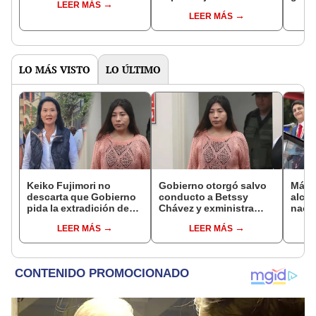
LEER MÁS
controlará el primer año
Fujim
LEER MÁS
del Senado
LO MÁS VISTO
LO ÚLTIMO
Keiko Fujimori no
Gobierno otorgó salvo
Más d
descarta que Gobierno
conducto a Betssy
alcal
pida la extradición de
Chávez y exministra
nacio
Betssy Chávez: "Está
viajó a México en la
dan p
LEER MÁS
LEER MÁS
dentro de nuestras
madrugada
encu
facultades"