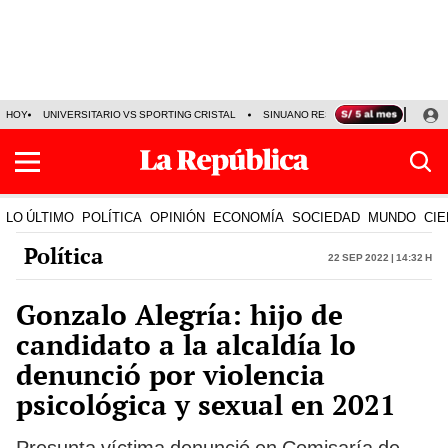
HOY
UNIVERSITARIO VS SPORTING CRISTAL
SINUANO RESULTADOS HOY
CA
LO ÚLTIMO
POLÍTICA
OPINIÓN
ECONOMÍA
SOCIEDAD
MUNDO
CIE
Política
22 Sep 2022 | 14:32 h
Gonzalo Alegría: hijo de
candidato a la alcaldía lo
denunció por violencia
psicológica y sexual en 2021