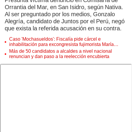
Presunta víctima denunció en Comisaría de
Orrantia del Mar, en San Isidro, según Nativa.
Al ser preguntado por los medios, Gonzalo
Alegría, candidato de Juntos por el Perú, negó
que exista la referida acusación en su contra.
Caso 'Mochasueldos': Fiscalía pide cárcel e
inhabilitación para excongresista fujimorista María
Cordero Jon Tay
Más de 50 candidatos a alcaldes a nivel nacional
renuncian y dan paso a la reelección encubierta