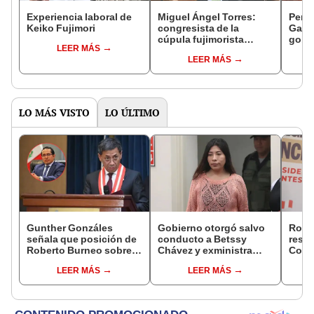
Experiencia laboral de
Miguel Ángel Torres:
Perfi
Keiko Fujimori
congresista de la
Gabin
cúpula fujimorista
gobi
LEER MÁS
controlará el primer año
Fujim
LEER MÁS
del Senado
LO MÁS VISTO
LO ÚLTIMO
Gunther Gonzáles
Gobierno otorgó salvo
Robe
señala que posición de
conducto a Betssy
respo
Roberto Burneo sobre
Chávez y exministra
Cong
reelección de López
viajó a México en la
reele
LEER MÁS
LEER MÁS
Aliaga no representan al
madrugada
de al
JNE