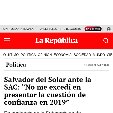
HOY
OLLANTA HUMALA
JANET TELLO
7 DE AGOSTO
TINKA RESULTADOS
LO ÚLTIMO
POLÍTICA
OPINIÓN
ECONOMÍA
SOCIEDAD
MUNDO
CIE
Política
16 Oct 2024 | 7:45 h
Salvador del Solar ante la
SAC: “No me excedí en
presentar la cuestión de
confianza en 2019”