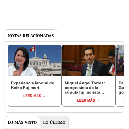
NOTAS RELACIONADAS
Experiencia laboral de
Miguel Ángel Torres:
Perfi
Keiko Fujimori
congresista de la
Gabin
cúpula fujimorista
gobi
LEER MÁS
controlará el primer año
Fujim
LEER MÁS
del Senado
LO MÁS VISTO
LO ÚLTIMO