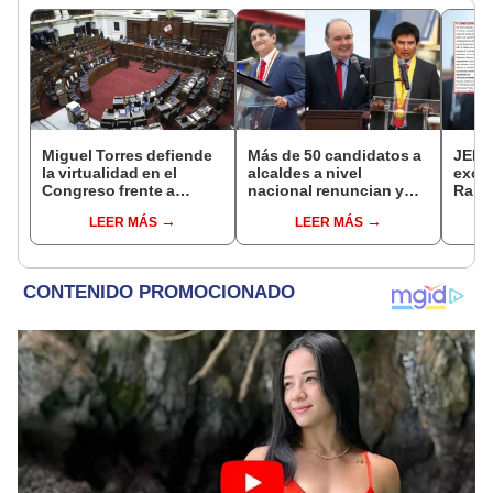
Miguel Torres defiende
Más de 50 candidatos a
JEE 
la virtualidad en el
alcaldes a nivel
excl
Congreso frente a
nacional renuncian y
Ramí
proyecto de ley que
dan paso a la reelección
cand
LEER MÁS
LEER MÁS
plantea la
encubierta
regio
presencialidad
sent