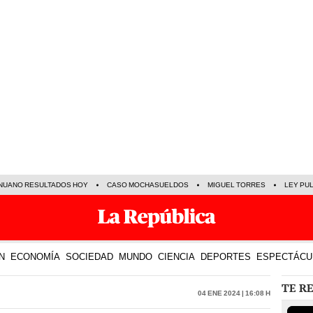
NUANO RESULTADOS HOY
CASO MOCHASUELDOS
MIGUEL TORRES
LEY PU
N
ECONOMÍA
SOCIEDAD
MUNDO
CIENCIA
DEPORTES
ESPECTÁCU
TE R
04 Ene 2024 | 16:08 h