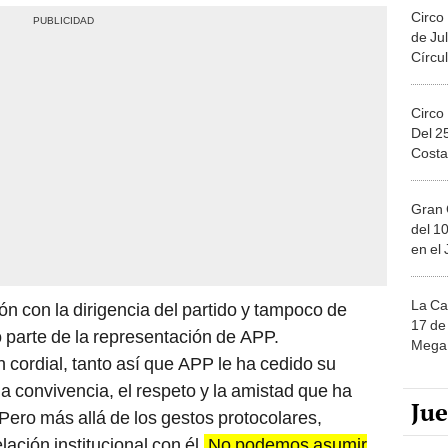
Circo
de Jul
Círcul
Circo
Del 2
Costa
Gran 
del 10
en el
La Ca
ión con la dirigencia del partido y tampoco de
17 de 
 parte de la representación de APP.
Mega 
cordial, tanto así que APP le ha cedido su
a convivencia, el respeto y la amistad que ha
Ju
Pero más allá de los gestos protocolares,
ción institucional con él.
No podemos asumir