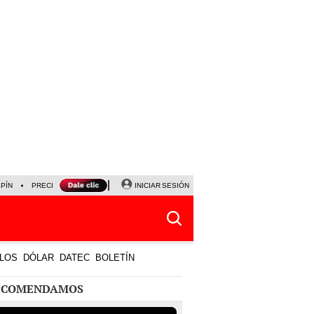
LPÍN
PRECIO DEL DÓLAR
CORTE DE LUZ
INICIAR SESIÓN
VIERNES 7 DE AGOSTO
ALBER
LOS
DÓLAR
DATEC
BOLETÍN
ECOMENDAMOS