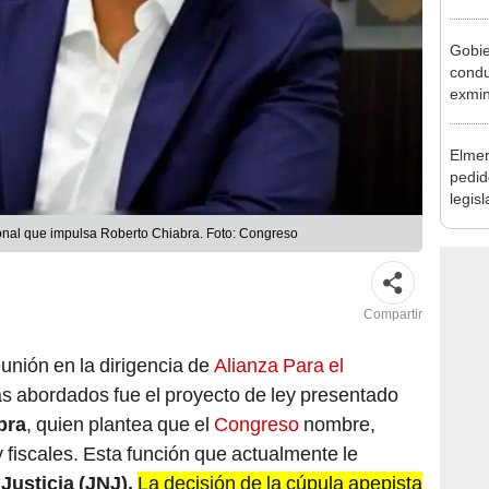
Cháve
nuest
Gobie
condu
exmin
la m
Elmer
pedid
legisl
por "
ional que impulsa Roberto Chiabra. Foto: Congreso
Compartir
unión en la dirigencia de
Alianza Para el
s abordados fue el proyecto de ley presentado
bra
, quien plantea que el
Congreso
nombre,
y fiscales. Esta función que actualmente le
Justicia (JNJ).
La decisión de la cúpula apepista