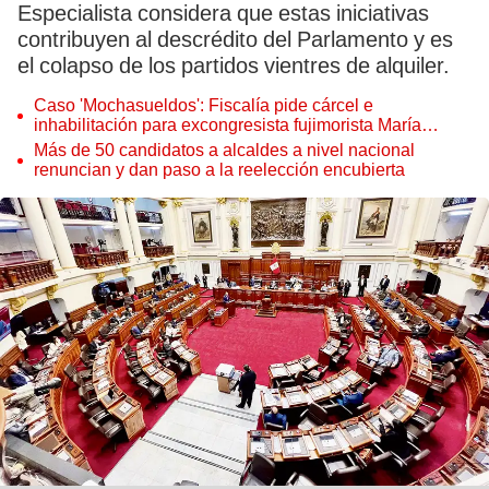
Especialista considera que estas iniciativas
contribuyen al descrédito del Parlamento y es
el colapso de los partidos vientres de alquiler.
Caso 'Mochasueldos': Fiscalía pide cárcel e
inhabilitación para excongresista fujimorista María
Cordero Jon Tay
Más de 50 candidatos a alcaldes a nivel nacional
renuncian y dan paso a la reelección encubierta