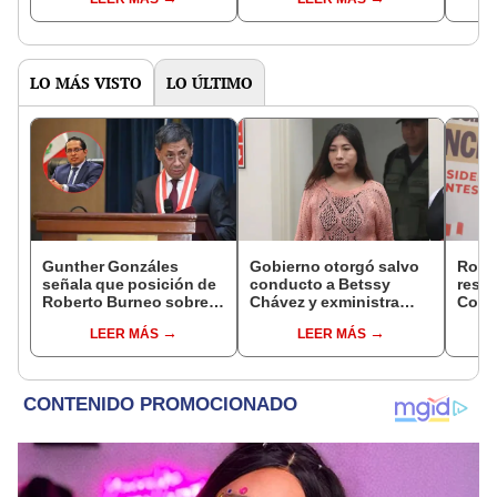
Flores
afiliado
LO MÁS VISTO
LO ÚLTIMO
Gunther Gonzáles
Gobierno otorgó salvo
Robe
señala que posición de
conducto a Betssy
respo
Roberto Burneo sobre
Chávez y exministra
Cong
reelección de López
viajó a México en la
reele
LEER MÁS
LEER MÁS
Aliaga no representan al
madrugada
de al
JNE