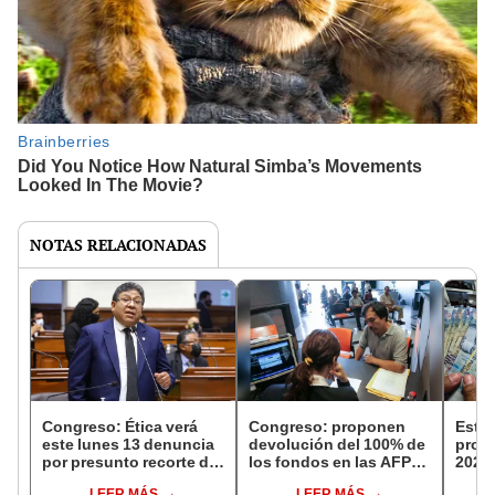
NOTAS RELACIONADAS
Congreso: Ética verá
Congreso: proponen
Este 
este lunes 13 denuncia
devolución del 100% de
proye
por presunto recorte de
los fondos en las AFP
2023
sueldos contra Jorge
en caso de muerte del
pend
LEER MÁS
LEER MÁS