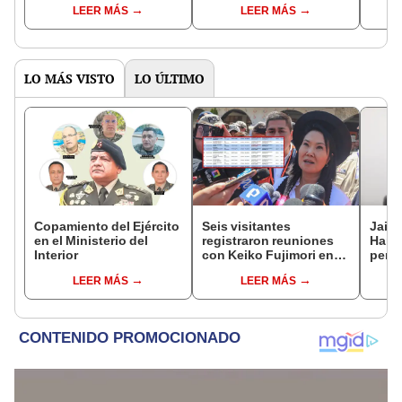
LEER MÁS
LEER MÁS
alimentos
LO MÁS VISTO
LO ÚLTIMO
Copamiento del Ejército
Seis visitantes
Jaim
en el Ministerio del
registraron reuniones
Harv
Interior
con Keiko Fujimori en
perse
las mismas horas que la
horri
LEER MÁS
LEER MÁS
presidenta se
encontraba en Junín