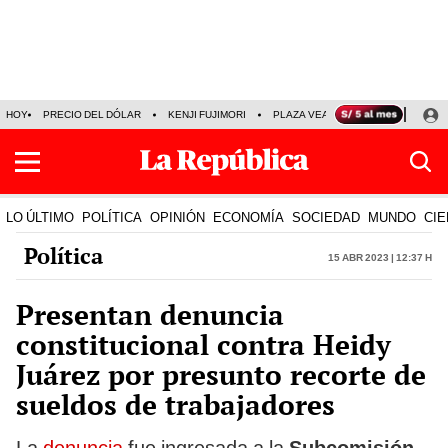
HOY
PRECIO DEL DÓLAR
KENJI FUJIMORI
PLAZA VEA
FERIADOS
KE
LO ÚLTIMO
POLÍTICA
OPINIÓN
ECONOMÍA
SOCIEDAD
MUNDO
CIE
Política
15 Abr 2023 | 12:37 h
Presentan denuncia
constitucional contra Heidy
Juárez por presunto recorte de
sueldos de trabajadores