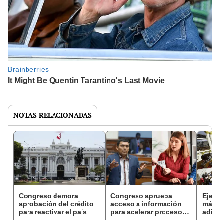
NOTAS RELACIONADAS
Congreso demora
Congreso aprueba
Ejecu
aprobación del crédito
acceso a información
más d
para reactivar el país
para acelerar procesos
adici
de demanda de
reac