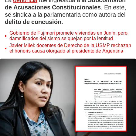
La
denuncia
fue ingresada a la
Subcomisión
de Acusaciones Constitucionales
. En este,
se sindica a la parlamentaria como autora del
delito de concusión.
Gobierno de Fujimori promete viviendas en Junín, pero
damnificados del sismo se quejan por la lentitud
Javier Milei: docentes de Derecho de la USMP rechazan
el honoris causa otorgado al presidente de Argentina