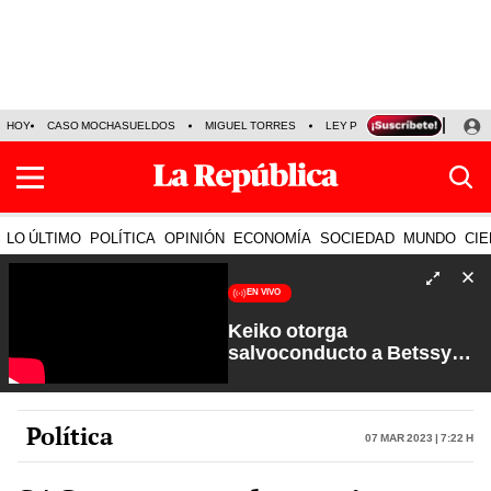
HOY
CASO MOCHASUELDOS
MIGUEL TORRES
LEY PULPÍN
PRECIO DEL
LO ÚLTIMO
POLÍTICA
OPINIÓN
ECONOMÍA
SOCIEDAD
MUNDO
CIE
EN VIVO
Keiko otorga
salvoconducto a Betssy
Chávez y renuevan
Petroperú | Sin Guion con
Rosa María Palacios
Política
07 Mar 2023 | 7:22 h