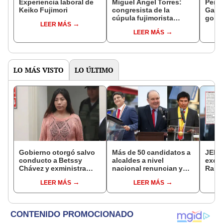
Experiencia laboral de
Miguel Ángel Torres:
Perfi
Keiko Fujimori
congresista de la
Gabin
cúpula fujimorista
gobi
LEER MÁS
controlará el primer año
Fujim
LEER MÁS
del Senado
LO MÁS VISTO
LO ÚLTIMO
Gobierno otorgó salvo
Más de 50 candidatos a
JEE 
conducto a Betssy
alcaldes a nivel
excl
Chávez y exministra
nacional renuncian y
Ramí
viajó a México en la
dan paso a la reelección
cand
LEER MÁS
LEER MÁS
madrugada
encubierta
regio
sent