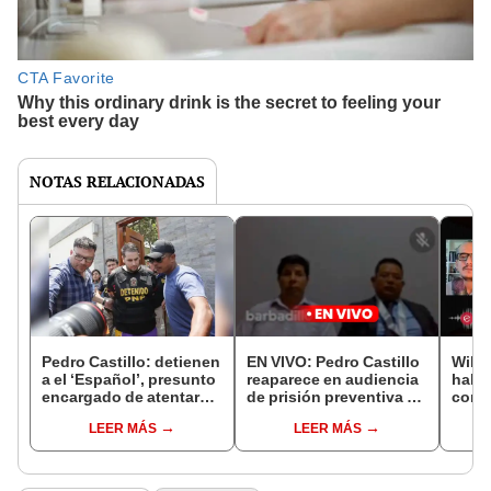
NOTAS RELACIONADAS
Pedro Castillo: detienen
EN VIVO: Pedro Castillo
Willy
a el ‘Español’, presunto
reaparece en audiencia
habí
encargado de atentar
de prisión preventiva de
cong
contra Harvey Colchado
36 meses por
Sánc
LEER MÁS
LEER MÁS
organización criminal
dar f