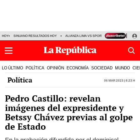
HOY
SINUANO RESULTADOS HOY
ALIANZA LIMA VS SPORT BOYS
JORGE MES
LO ÚLTIMO
POLÍTICA
OPINIÓN
ECONOMÍA
SOCIEDAD
MUNDO
CIE
Política
06 Mar 2023 | 8:23 h
Pedro Castillo: revelan
imágenes del expresidente y
Betssy Chávez previas al golpe
de Estado