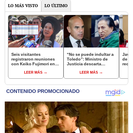
LO MÁS VISTO
LO ÚLTIMO
Seis visitantes
“No se puede indultar a
Javie
registraron reuniones
Toledo”: Ministro de
de D
con Keiko Fujimori en
Justicia descarta
recha
las mismas horas que la
beneficio para el
causa
LEER MÁS
LEER MÁS
presidenta se
exmandatario
presi
encontraba en Junín