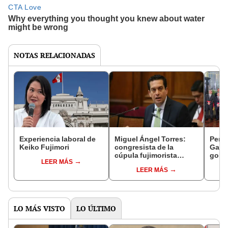
NOTAS RELACIONADAS
Experiencia laboral de
Miguel Ángel Torres:
Perfi
Keiko Fujimori
congresista de la
Gabin
cúpula fujimorista
gobi
LEER MÁS
controlará el primer año
Fujim
LEER MÁS
del Senado
LO MÁS VISTO
LO ÚLTIMO