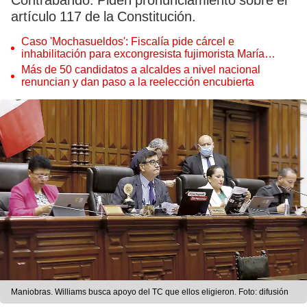
Contrabando. Piden pronunciamiento sobre el
artículo 117 de la Constitución.
Caso 'Mochasueldos': Fiscalía pide cárcel e
inhabilitación para excongresista fujimorista María
Cordero Jon Tay
Más de 50 candidatos a alcaldes a nivel nacional
renuncian y dan paso a la reelección encubierta
Maniobras. Williams busca apoyo del TC que ellos eligieron. Foto: difusión