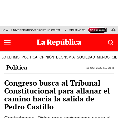
HOY
UNIVERSITARIO VS SPORTING CRISTAL
SINUANO RESULTADOS HOY
CA
LO ÚLTIMO
POLÍTICA
OPINIÓN
ECONOMÍA
SOCIEDAD
MUNDO
CIE
Política
19 Oct 2022 | 12:21 h
Congreso busca al Tribunal
Constitucional para allanar el
camino hacia la salida de
Pedro Castillo