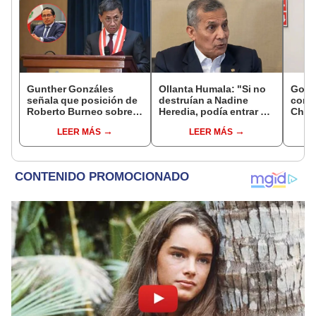
Gunther Gonzáles
Ollanta Humala: "Si no
Gobi
señala que posición de
destruían a Nadine
cond
Roberto Burneo sobre
Heredia, podía entrar en
Cháve
reelección de López
el 2021 o el 2026"
viajó
LEER MÁS
LEER MÁS
Aliaga no representan al
madr
JNE