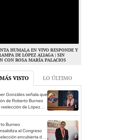
NTA HUMALA EN VIVO RESPONDE Y
RAMPA DE LÓPEZ ALIAGA | SIN
N CON ROSA MARÍA PALACIOS
 MÁS VISTO
LO ÚLTIMO
er Gonzáles señala que
ión de Roberto Burneo
1
 reelección de López
a no representan al JNE
to Burneo
nsabiliza al Congreso
2
eelección encubierta de