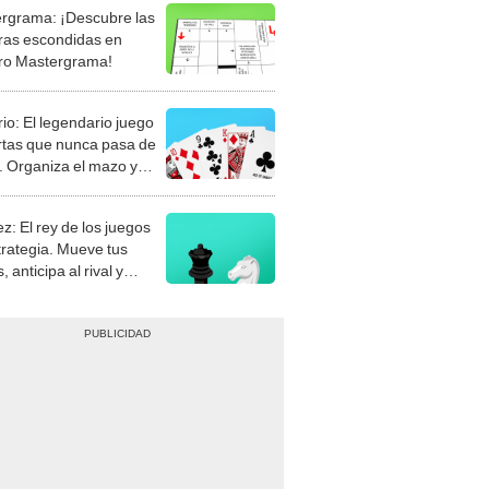
rgrama: ¡Descubre las
ras escondidas en
ro Mastergrama!
rio: El legendario juego
rtas que nunca pasa de
 Organiza el mazo y
stra tu habilidad.
z: El rey de los juegos
trategia. Mueve tus
, anticipa al rival y
gue el jaque mate.