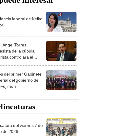
puede interesar
iencia laboral de Keiko
ori
l Ángel Torres:
esista de la cúpula
rista controlará el
r año del Senado
les del primer Gabinete
erial del gobierno de
 Fujimori
lincaturas
catura del viernes 7 de
o de 2026