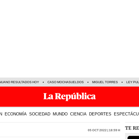
NUANO RESULTADOS HOY
CASO MOCHASUELDOS
MIGUEL TORRES
LEY PU
N
ECONOMÍA
SOCIEDAD
MUNDO
CIENCIA
DEPORTES
ESPECTÁCU
TE R
05 Oct 2022 | 18:59 h