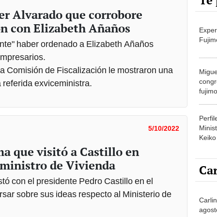
Te 
er Alvarado que corrobore
ón con Elizabeth Añaños
Exper
Fujim
nte" haber ordenado a Elizabeth Añaños
 empresarios.
 la Comisión de Fiscalización le mostraron una
Migue
congr
referida exviceministra.
fujimo
prime
Perfi
Minist
5/10/2022
Keiko
a que visitó a Castillo en
 ministro de Vivienda
Car
tó con el presidente Pedro Castillo en el
sar sobre sus ideas respecto al Ministerio de
Carlin
agost