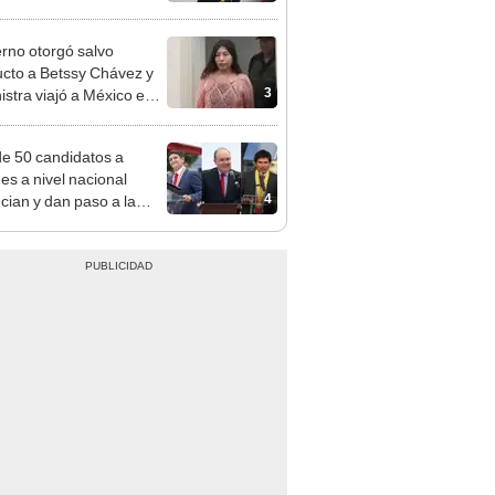
des
rno otorgó salvo
cto a Betssy Chávez y
3
istra viajó a México en
adrugada
e 50 candidatos a
des a nivel nacional
4
cian y dan paso a la
cción encubierta