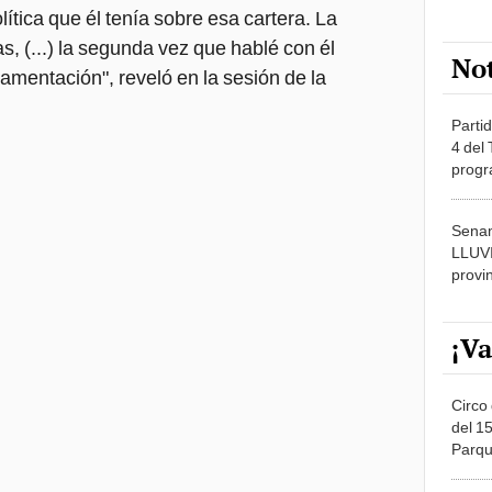
ítica que él tenía sobre esa cartera. La
as, (...) la segunda vez que hablé con él
No
ramentación", reveló en la sesión de la
Partid
4 del
progr
dónde
Senam
LLUV
provi
¡Va
Circo 
del 15
Parqu
Migue