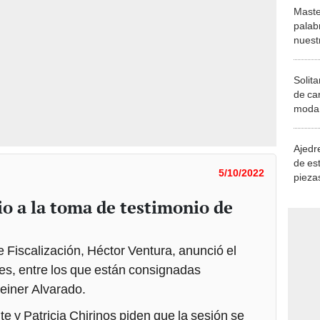
Maste
palab
nuest
Solita
de ca
moda.
demue
Ajedre
de es
5/10/2022
piezas
consi
cio a la toma de testimonio de
e Fiscalización, Héctor Ventura, anunció el
les, entre los que están consignadas
einer Alvarado.
 y Patricia Chirinos piden que la sesión se