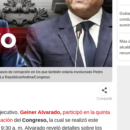
alcal
Gobie
condu
exmin
la m
Más d
alcal
renun
reele
asos de corrupción en los que también estaría involucrado Pedro
s/La República/Andina/Congreso
Compartir
jecutivo,
Geiner Alvarado,
participó en la quinta
zación
del
Congreso,
la cual se realizó este
9:30 a. m. Alvarado reveló detalles sobre los