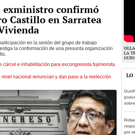
: exministro confirmó
o Castillo en Sarratea
Vivienda
articipación en la sesión del grupo de trabajo
OLLA
vestiga la conformación de una presunta organización
LA T
lo.
GUIO
 cárcel e inhabilitación para excongresista fujimorista
LO
 nivel nacional renuncian y dan paso a la reelección
Gunth
posic
sobre
Aliag
Rober
respo
por r