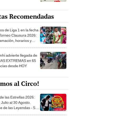
tas Recomendadas
os de Liga 1 en la fecha
 Torneo Clausura 2026:
amación, horarios y
 ver
hi advierte llegada de
IAS EXTREMAS en 65
ncias desde HOY
mos al Circo!
de las Estrellas 2026:
 Julio al 30 Agosto.
e de las Leyendas - San
l