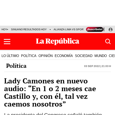
HOY
SINUANO RESULTADOS HOY
ALIANZA LIMA VS SPORT BOYS
JORGE MES
LO ÚLTIMO
POLÍTICA
OPINIÓN
ECONOMÍA
SOCIEDAD
MUNDO
CIE
Política
03 Sep 2022 | 21:03 h
Lady Camones en nuevo
audio: “En 1 o 2 meses cae
Castillo y, con él, tal vez
caemos nosotros”