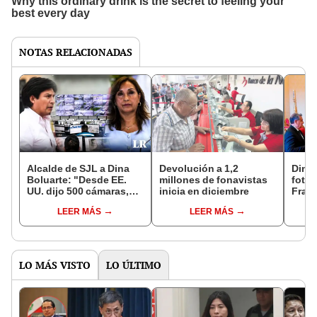
NOTAS RELACIONADAS
Alcalde de SJL a Dina
Devolución a 1,2
Dina 
Boluarte: "Desde EE.
millones de fonavistas
fotog
UU. dijo 500 cámaras,
inicia en diciembre
Franc
hasta ahora no nos da
habrí
LEER MÁS
LEER MÁS
nada"
reun
LO MÁS VISTO
LO ÚLTIMO