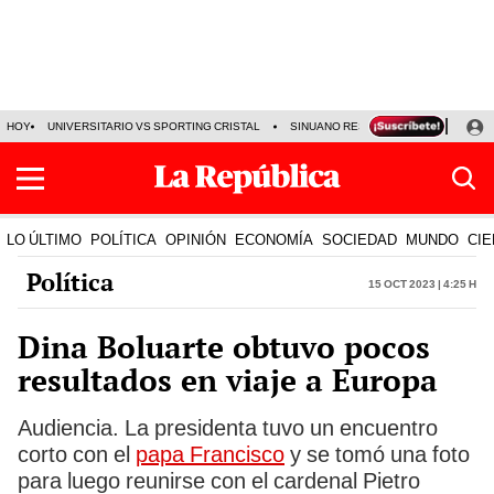
HOY
UNIVERSITARIO VS SPORTING CRISTAL
SINUANO RESULTADOS HOY
CA
LO ÚLTIMO
POLÍTICA
OPINIÓN
ECONOMÍA
SOCIEDAD
MUNDO
CIE
Política
15 Oct 2023 | 4:25 h
Dina Boluarte obtuvo pocos
resultados en viaje a Europa
Audiencia. La presidenta tuvo un encuentro
corto con el
papa Francisco
y se tomó una foto
para luego reunirse con el cardenal Pietro