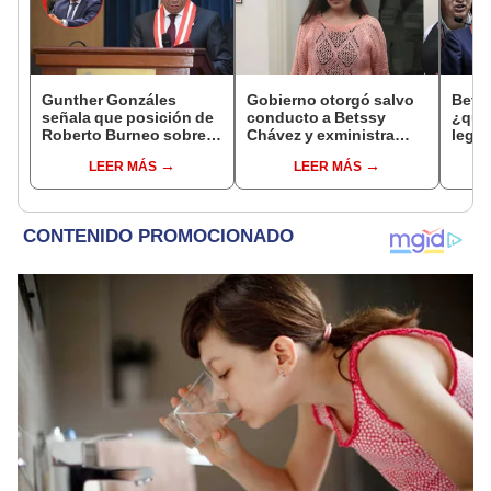
Gunther Gonzáles
Gobierno otorgó salvo
Bets
señala que posición de
conducto a Betssy
¿quié
Roberto Burneo sobre
Chávez y exministra
legis
reelección de López
viajó a México en la
Libre
LEER MÁS
LEER MÁS
Aliaga no representan al
madrugada
favor
JNE