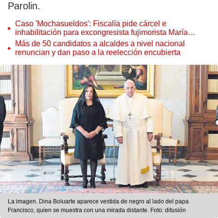
Parolin.
Caso 'Mochasueldos': Fiscalía pide cárcel e
inhabilitación para excongresista fujimorista María
Cordero Jon Tay
Más de 50 candidatos a alcaldes a nivel nacional
renuncian y dan paso a la reelección encubierta
La imagen. Dina Boluarte aparece vestida de negro al lado del papa
Francisco, quien se muestra con una mirada distante. Foto: difusión