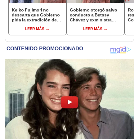
Keiko Fujimori no
Gobierno otorgó salvo
Robe
descarta que Gobierno
conducto a Betssy
respo
pida la extradición de
Chávez y exministra
Cong
Betssy Chávez: "Está
viajó a México en la
reele
LEER MÁS
LEER MÁS
dentro de nuestras
madrugada
de al
facultades"