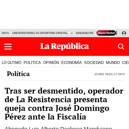
HOY
UNIVERSITARIO VS SPORTING CRISTAL
SINUANO RESULTADOS HOY
CA
LO ÚLTIMO
POLÍTICA
OPINIÓN
ECONOMÍA
SOCIEDAD
MUNDO
CIE
Política
23 May 2023 | 17:28 h
Tras ser desmentido, operador
de La Resistencia presenta
queja contra José Domingo
Pérez ante la Fiscalía