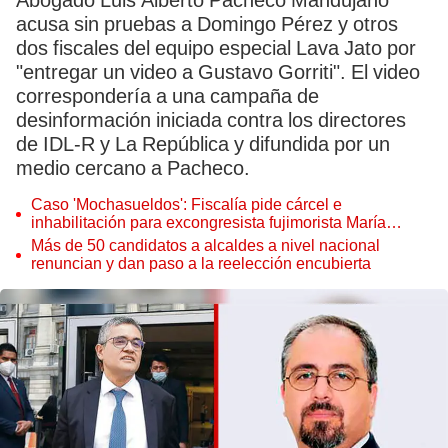
Abogado Luis Alberto Pacheco Mandujano
acusa sin pruebas a Domingo Pérez y otros
dos fiscales del equipo especial Lava Jato por
"entregar un video a Gustavo Gorriti". El video
correspondería a una campaña de
desinformación iniciada contra los directores
de IDL-R y La República y difundida por un
medio cercano a Pacheco.
Caso 'Mochasueldos': Fiscalía pide cárcel e
inhabilitación para excongresista fujimorista María
Cordero Jon Tay
Más de 50 candidatos a alcaldes a nivel nacional
renuncian y dan paso a la reelección encubierta