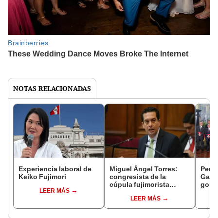
NOTAS RELACIONADAS
Experiencia laboral de
Miguel Ángel Torres:
Perfi
Keiko Fujimori
congresista de la
Gabin
cúpula fujimorista
gobi
LEER MÁS
controlará el primer año
Fujim
LEER MÁS
del Senado