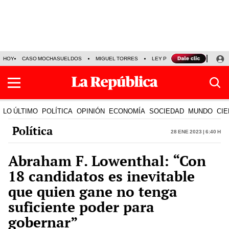
HOY
CASO MOCHASUELDOS
MIGUEL TORRES
LEY PULPÍN
PRECIO DEL
LO ÚLTIMO
POLÍTICA
OPINIÓN
ECONOMÍA
SOCIEDAD
MUNDO
CIE
Política
28 Ene 2023 | 6:40 h
Abraham F. Lowenthal: “Con
18 candidatos es inevitable
que quien gane no tenga
suficiente poder para
gobernar”