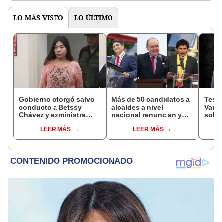
LO MÁS VISTO
LO ÚLTIMO
Gobierno otorgó salvo
Más de 50 candidatos a
Testi
conducto a Betssy
alcaldes a nivel
Varil
Chávez y exministra
nacional renuncian y
sobo
viajó a México en la
dan paso a la reelección
Orell
LEER MÁS
LEER MÁS
madrugada
encubierta