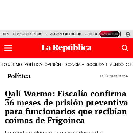
HOY
TINKA RESULTADOS
ALEJANDRO TOLEDO
KENJI FUJIMORI
PRECIO
LO ÚLTIMO
POLÍTICA
OPINIÓN
ECONOMÍA
SOCIEDAD
MUNDO
CIE
Política
10 Jul 2025 | 5:30 h
Qali Warma: Fiscalía confirma
36 meses de prisión preventiva
para funcionarios que recibían
coimas de Frigoinca