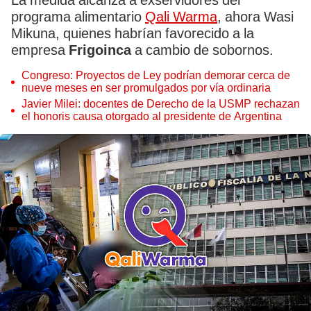
La medida alcanza a exservidores del
programa alimentario
Qali Warma
, ahora Wasi
Mikuna, quienes habrían favorecido a la
empresa
Frigoinca
a cambio de sobornos.
Congreso: Proyectos de Ley podrían demorar cerca de
nueve meses en ser promulgados por vía ordinaria
Javier Milei: docentes de Derecho de la USMP rechazan
el honoris causa otorgado al presidente de Argentina