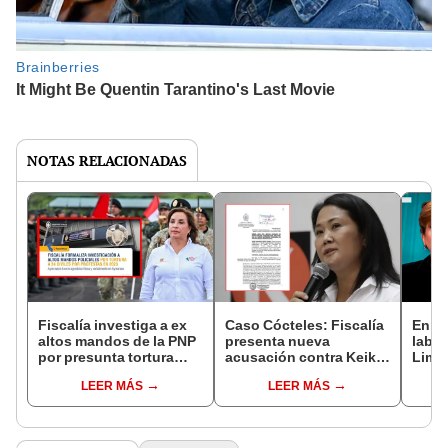
NOTAS RELACIONADAS
Fiscalía investiga a ex
Caso Cócteles: Fiscalía
Enma
altos mandos de la PNP
presenta nueva
labor
por presunta tortura
acusación contra Keiko
Lima
durante las protestas
Fujimori y pide 35 años
críti
LEER MÁS
LEER MÁS
contra Dina Boluarte
de cárcel
de la