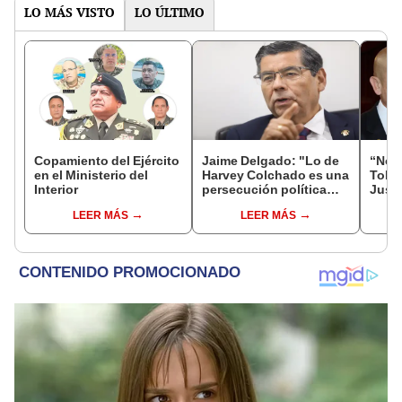
LO MÁS VISTO
LO ÚLTIMO
Copamiento del Ejército
Jaime Delgado: "Lo de
“No s
en el Ministerio del
Harvey Colchado es una
Toled
Interior
persecución política
Justi
horrible”
benef
LEER MÁS
LEER MÁS
exma