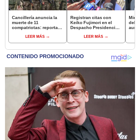
Cancillería anuncia la
Registran citas con
Miemb
muerte de 11
Keiko Fujimori en el
del 
compatriotas: reportan
Despacho Presidencial
aume
114 desaparecidos y 3
mientras ella estaba de
"Ojal
LEER MÁS
LEER MÁS
capturados por Ucrania
viaje
plan