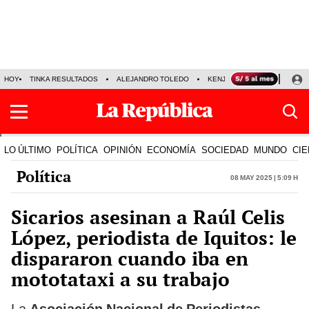
HOY
TINKA RESULTADOS
ALEJANDRO TOLEDO
KENJI FUJIMORI
PRECIO
LO ÚLTIMO
POLÍTICA
OPINIÓN
ECONOMÍA
SOCIEDAD
MUNDO
CIE
Política
08 May 2025 | 5:09 h
Sicarios asesinan a Raúl Celis
López, periodista de Iquitos: le
dispararon cuando iba en
mototataxi a su trabajo