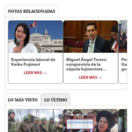
NOTAS RELACIONADAS
Experiencia laboral de
Miguel Ángel Torres:
Perfi
Keiko Fujimori
congresista de la
Gabin
cúpula fujimorista
gobi
LEER MÁS
controlará el primer año
Fujim
LEER MÁS
del Senado
LO MÁS VISTO
LO ÚLTIMO