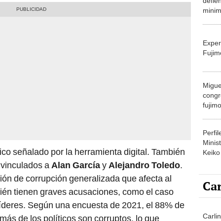
defie
minimi
"Si n
recla
Exper
Fujim
Migue
congr
fujimo
prime
Perfi
Minist
ico señalado por la herramienta digital. También
Keiko
s vinculados a
Alan García
y
Alejandro Toledo
.
ción de corrupción generalizada que afecta al
Car
ién tienen graves acusaciones, como el caso
 líderes. Según una encuesta de 2021, el 88% de
Carlin
más de los políticos son corruptos, lo que