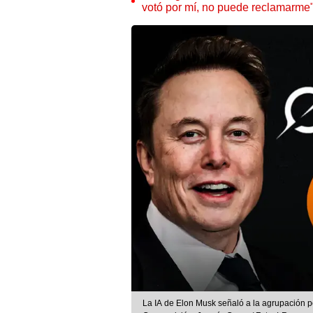
votó por mí, no puede reclamarme
La IA de Elon Musk señaló a la agrupación po