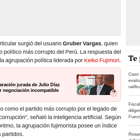
ticular surgió del usuario
Gruber Vargas
, quien
do político más corrupto del Perú. La respuesta del
Te 
 la agrupación política liderada por
Keiko Fujimori
.
Caso 
evalú
laración jurada de Julio Díaz
ratifi
or negociación incompatible
Keiko
Fiscal
sto como el partido más corrupto por el legado de
dilige
rrupción", señaló la inteligencia artificial. Según
Fuerz
Fujimo
ritmo, la agrupación fujimorista posee un índice
 partidos.
Rosan