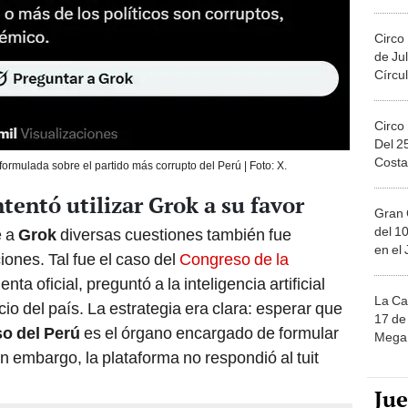
Migue
Circo
de Jul
Círcul
Circo
Del 2
Costa
ormulada sobre el partido más corrupto del Perú | Foto: X.
tentó utilizar Grok a su favor
Gran 
del 10
e a
Grok
diversas cuestiones también fue
en el
iones. Tal fue el caso del
Congreso de la
nta oficial, preguntó a la inteligencia artificial
La Ca
cio del país. La estrategia era clara: esperar que
17 de 
o del Perú
es el órgano encargado de formular
Mega 
in embargo, la plataforma no respondió al tuit
Ju