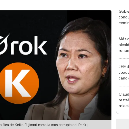
"
Gobie
condu
exmin
la m
Más d
alcal
renun
reele
JEE d
Joaq
candi
regio
Claud
resta
relac
Mexic
salvo
Cháv
lítica de Keiko Fujimori como la mas corrupta del Perú |