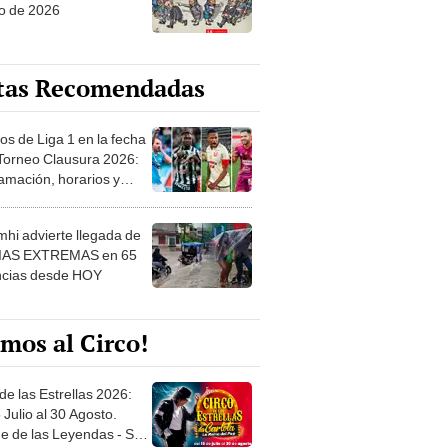
o de 2026
tas Recomendadas
os de Liga 1 en la fecha
 Torneo Clausura 2026:
amación, horarios y
 ver
hi advierte llegada de
IAS EXTREMAS en 65
ncias desde HOY
mos al Circo!
de las Estrellas 2026:
 Julio al 30 Agosto.
e de las Leyendas - San