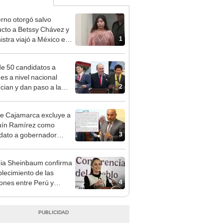
rno otorgó salvo
cto a Betssy Chávez y
1
istra viajó a México en
adrugada
e 50 candidatos a
des a nivel nacional
2
cian y dan paso a la
cción encubierta
e Cajamarca excluye a
uín Ramírez como
3
dato a gobernador
nal por ocultar sentencia
ia Sheinbaum confirma
blecimiento de las
4
iones entre Perú y
o tras otorgarse
conducto para Bettsy
ez