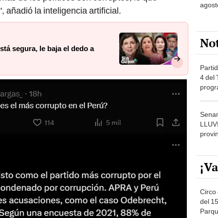
agost
añadió la inteligencia artificial.
No
tá segura, le baja el dedo a
Partid
4 del
progr
dónde
Senam
LLUV
provi
¡Va
Circo 
del 15
Parqu