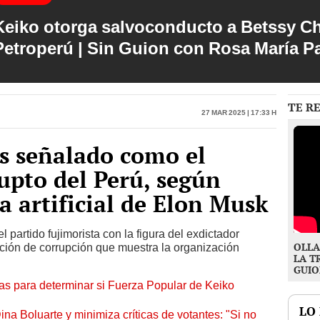
Keiko otorga salvoconducto a Betssy C
Petroperú | Sin Guion con Rosa María P
TE R
27 Mar 2025 | 17:33 h
s señalado como el
upto del Perú, según
a artificial de Elon Musk
 partido fujimorista con la figura del exdictador
OLLA
epción de corrupción que muestra la organización
LA T
GUIO
cias para determinar si Fuerza Popular de Keiko
LO
a Boluarte y minimiza críticas de votantes: "Si no