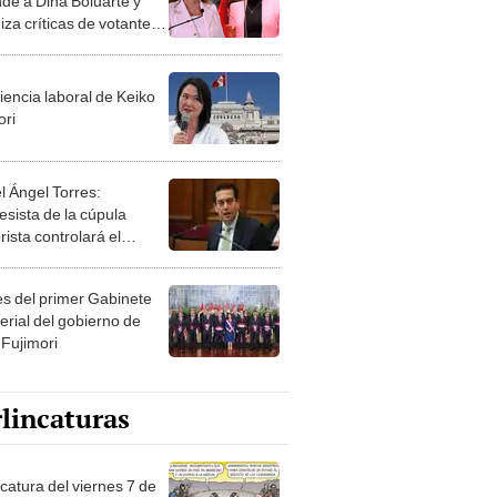
nde a Dina Boluarte y
za críticas de votantes:
o votó por mí, no puede
marme"
iencia laboral de Keiko
ori
l Ángel Torres:
esista de la cúpula
rista controlará el
r año del Senado
les del primer Gabinete
erial del gobierno de
 Fujimori
lincaturas
catura del viernes 7 de