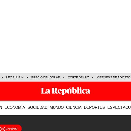
LEY PULPÍN
PRECIO DEL DÓLAR
CORTE DE LUZ
VIERNES 7 DE AGOSTO
N
ECONOMÍA
SOCIEDAD
MUNDO
CIENCIA
DEPORTES
ESPECTÁCU
EN VIVO