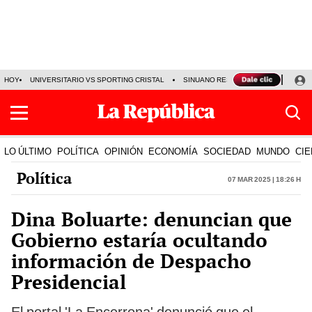
HOY
UNIVERSITARIO VS SPORTING CRISTAL
SINUANO RESULTADOS HOY
CA
LO ÚLTIMO
POLÍTICA
OPINIÓN
ECONOMÍA
SOCIEDAD
MUNDO
CIE
Política
07 Mar 2025 | 18:26 h
Dina Boluarte: denuncian que
Gobierno estaría ocultando
información de Despacho
Presidencial