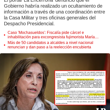
El portal 'La Encerrona' denunció que el
Gobierno habría realizado un ocultamiento de
información a través de una coordinación entre
la Casa Militar y tres oficinas generales del
Despacho Presidencial.
Caso 'Mochasueldos': Fiscalía pide cárcel e
inhabilitación para excongresista fujimorista María
Cordero Jon Tay
Más de 50 candidatos a alcaldes a nivel nacional
renuncian y dan paso a la reelección encubierta