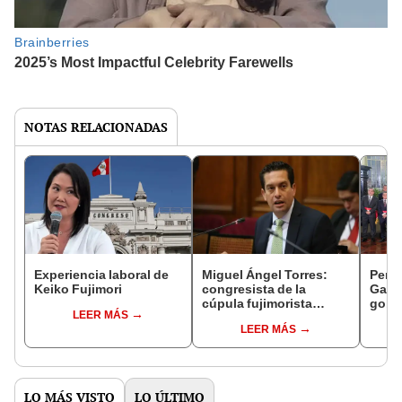
NOTAS RELACIONADAS
Experiencia laboral de
Miguel Ángel Torres:
Perfi
Keiko Fujimori
congresista de la
Gabin
cúpula fujimorista
gobi
LEER MÁS
controlará el primer año
Fujim
LEER MÁS
del Senado
LO MÁS VISTO
LO ÚLTIMO