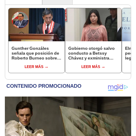
Gunther Gonzáles
Gobierno otorgó salvo
Elme
señala que posición de
conducto a Betssy
pedid
Roberto Burneo sobre
Chávez y exministra
legis
reelección de López
viajó a México en la
paral
LEER MÁS
LEER MÁS
Aliaga no representan al
madrugada
buroc
JNE