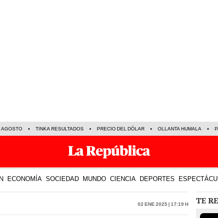
E AGOSTO
TINKA RESULTADOS
PRECIO DEL DÓLAR
OLLANTA HUMALA
P
N
ECONOMÍA
SOCIEDAD
MUNDO
CIENCIA
DEPORTES
ESPECTÁCU
TE R
02 Ene 2025 | 17:19 h