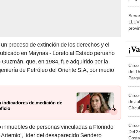
dónde
Senam
LLUV
provi
 un proceso de extinción de los derechos y el
¡Va
 ubicado en Maynas - Loreto al Estado peruano
o Guzmán, que, en 1984, fue adquirido por la
Circo 
niería de Petróleo del Oriente S.A, por medio
del 15
Parqu
Migue
Circo
de Jul
 indicadores de medición de
Círcul
ficio
Circo
ro inmuebles de personas vinculadas a Florindo
Del 2
 Artemio’, líder del desaparecido Sendero
Costa