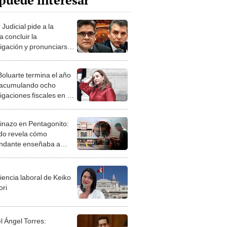
puede interesar
Judicial pide a la
ía concluir la
tigación y pronunciarse
los arbitrajes de
recht
Boluarte termina el año
acumulando ocho
igaciones fiscales en su
a
inazo en Pentagonito:
do revela cómo
ndante enseñaba a
 combustible para
r a vehículos
ulares
iencia laboral de Keiko
ori
l Ángel Torres: