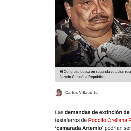
El Congreso busca en segunda votación respa
Jazmin Ceras/ La República.
Carlos Villacorta
Las
demandas de extinción de
testaferros de
Rodolfo Orellana 
‘camarada Artemio’
podrían ser