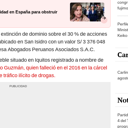
congr
fujimo
idad en España para obstruir
prime
Perfi
Minist
extinción de dominio sobre el 30 % de acciones
Keiko
bicado en San Isidro con un valor S/ 3 376 048
presa Abogados Peruanos Asociados S.A.C.
Car
ble situado en Iquitos registrado a nombre de
ro Guzmán, quien falleció en el 2016 en la cárcel
Carlin
 tráfico ilícito de drogas.
agost
No
Partid
4 del
progr