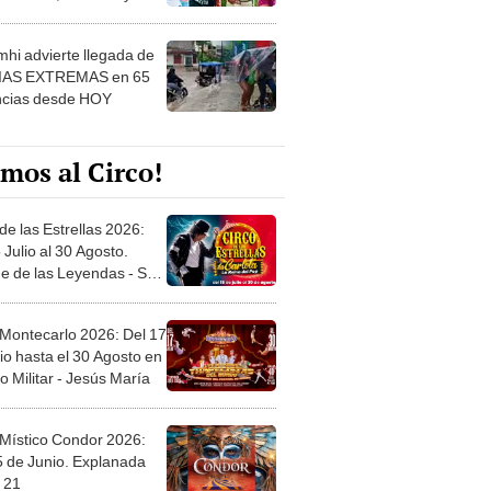
 ver
hi advierte llegada de
IAS EXTREMAS en 65
ncias desde HOY
mos al Circo!
de las Estrellas 2026:
 Julio al 30 Agosto.
e de las Leyendas - San
l
 Montecarlo 2026: Del 17
io hasta el 30 Agosto en
o Militar - Jesús María
 Místico Condor 2026:
5 de Junio. Explanada
 21