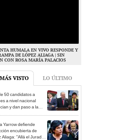
NTA HUMALA EN VIVO RESPONDE Y
RAMPA DE LÓPEZ ALIAGA | SIN
N CON ROSA MARÍA PALACIOS
 MÁS VISTO
LO ÚLTIMO
e 50 candidatos a
des a nivel nacional
1
cian y dan paso a la
cción encubierta
 Yarrow defiende
cción encubierta de
2
 Aliaga: "Allá el Jurado