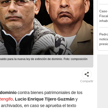
que s
Caso 
Fiscal
inhabi
excon
María
Pedro
notic
presid
al Pl
ldo para la nueva ley de extinción de dominio. Foto: composición
Compartir
 dominio
contra bienes patrimoniales de los
Rengifo
,
Lucio Enrique Tijero Guzmán
y
 archivados, en caso se aprueba el texto