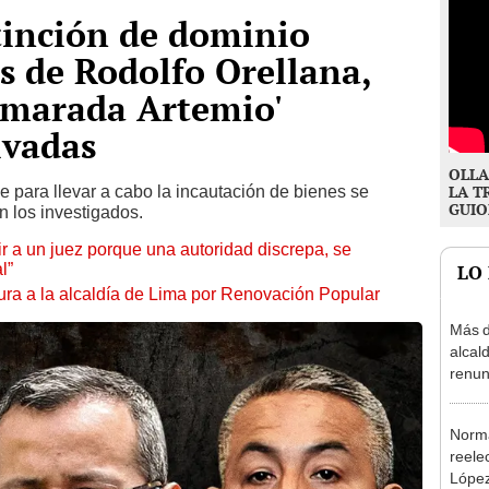
inción de dominio
os de Rodolfo Orellana,
camarada Artemio'
ivadas
OLLA
para llevar a cabo la incautación de bienes se
LA T
GUIO
n los investigados.
tuir a un juez porque una autoridad discrepa, se
l”
LO
ura a la alcaldía de Lima por Renovación Popular
Más d
alcal
renun
reele
Norma
reele
López