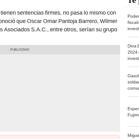
Te 
o tienen sentencias firmes, no pasa lo mismo con
Poder 
onoció que Oscar Omar Pantoja Barrero, Wilmer
fiscal
inves
 Asociados S.A.C., entre otros, serían su grupo
sobre 
Odeb
Dina 
2024 
invest
contr
Gasol
solda
coma
robar
vende
partic
Exper
Fujim
Migue