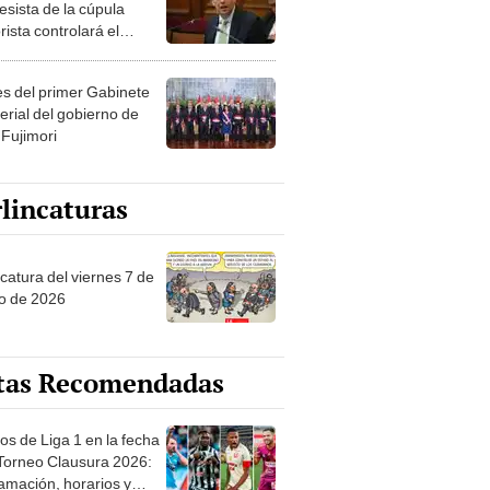
esista de la cúpula
rista controlará el
r año del Senado
les del primer Gabinete
erial del gobierno de
 Fujimori
lincaturas
catura del viernes 7 de
o de 2026
tas Recomendadas
os de Liga 1 en la fecha
 Torneo Clausura 2026:
amación, horarios y