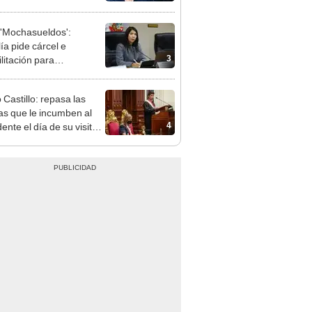
e deja sacar la vuelta"
'Mochasueldos':
ía pide cárcel e
3
litación para
gresista fujimorista
 Cordero Jon Tay
 Castillo: repasa las
ias que le incumben al
4
ente el día de su visita
eno