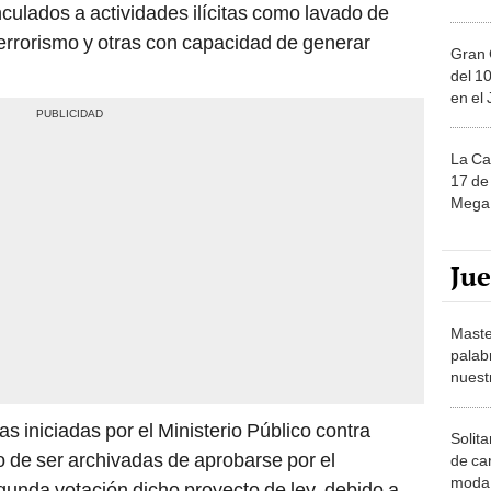
nculados a actividades ilícitas como lavado de
, terrorismo y otras con capacidad de generar
Gran 
del 10
en el
La Ca
17 de 
Mega 
Ju
Maste
palab
nuest
 iniciadas por el Ministerio Público contra
Solita
gro de ser archivadas de aprobarse por el
de ca
moda.
unda votación dicho proyecto de ley, debido a