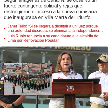
Según imágenes de Canal N, se observó un
fuerte contingente policial y rejas que
restringieron el acceso a la nueva comisaría
que inauguraba en Villa María del Triunfo.
Janet Tello: “Si se llegara a destituir a un juez porque
una autoridad discrepa, se eliminaría la independencia
judicial”
Luis Rubio renuncia a su candidatura a la alcaldía de
Lima por Renovación Popular