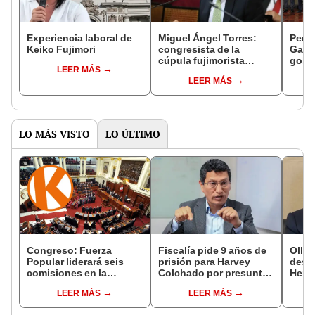
Experiencia laboral de
Miguel Ángel Torres:
Perfi
Keiko Fujimori
congresista de la
Gabin
cúpula fujimorista
gobi
LEER MÁS
controlará el primer año
Fujim
LEER MÁS
del Senado
LO MÁS VISTO
LO ÚLTIMO
Congreso: Fuerza
Fiscalía pide 9 años de
Ollan
Popular liderará seis
prisión para Harvey
destr
comisiones en la
Colchado por presunta
Hered
Cámara de Diputados
negociación
el 20
LEER MÁS
LEER MÁS
incompatible y falsedad
ideológica