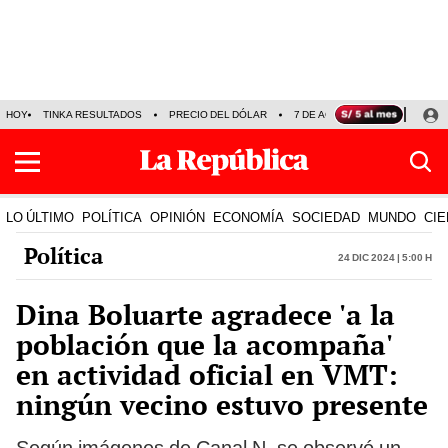
HOY
TINKA RESULTADOS
PRECIO DEL DÓLAR
7 DE AGOSTO
OLLANTA H
LO ÚLTIMO
POLÍTICA
OPINIÓN
ECONOMÍA
SOCIEDAD
MUNDO
CIE
Política
24 Dic 2024 | 5:00 h
Dina Boluarte agradece 'a la
población que la acompaña'
en actividad oficial en VMT:
ningún vecino estuvo presente