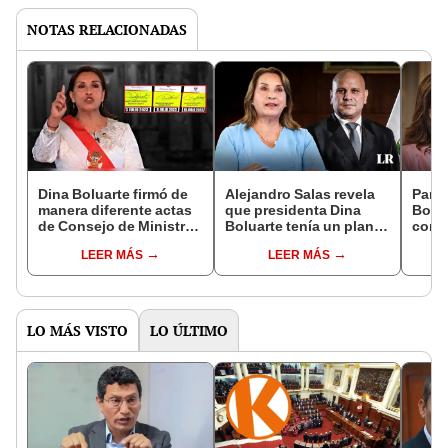
NOTAS RELACIONADAS
Dina Boluarte firmó de
Alejandro Salas revela
Parej
manera diferente actas
que presidenta Dina
Bolu
de Consejo de Ministros
Boluarte tenía un plan
como
tras su operación:
perfectamente
Perú 
LEER MÁS
LEER MÁS
sesiones se realizaron
estructurado para
Nuev
de manera remota
reemplazar a Pedro
Castillo
LO MÁS VISTO
LO ÚLTIMO