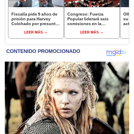
Fiscalía pide 9 años de
Congreso: Fuerza
Olla
prisión para Harvey
Popular liderará seis
su ca
Colchado por presunta
comisiones en la
activ
negociación
Cámara de Diputados
Fujim
LEER MÁS
LEER MÁS
incompatible y falsedad
recib
ideológica
recib