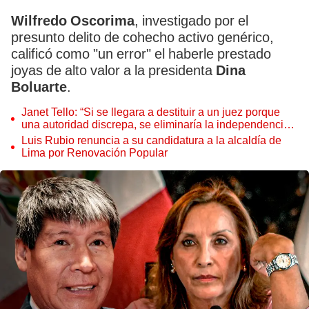
Wilfredo Oscorima
, investigado por el
presunto delito de cohecho activo genérico,
calificó como "un error" el haberle prestado
joyas de alto valor a la presidenta
Dina
Boluarte
.
Janet Tello: “Si se llegara a destituir a un juez porque
una autoridad discrepa, se eliminaría la independencia
judicial”
Luis Rubio renuncia a su candidatura a la alcaldía de
Lima por Renovación Popular