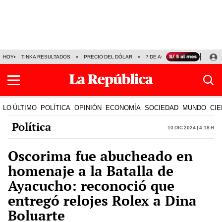
HOY
TINKA RESULTADOS
PRECIO DEL DÓLAR
7 DE AGOSTO
OLLANTA H
LO ÚLTIMO
POLÍTICA
OPINIÓN
ECONOMÍA
SOCIEDAD
MUNDO
CIE
Política
10 Dic 2024 | 4:18 h
Oscorima fue abucheado en
homenaje a la Batalla de
Ayacucho: reconoció que
entregó relojes Rolex a Dina
Boluarte