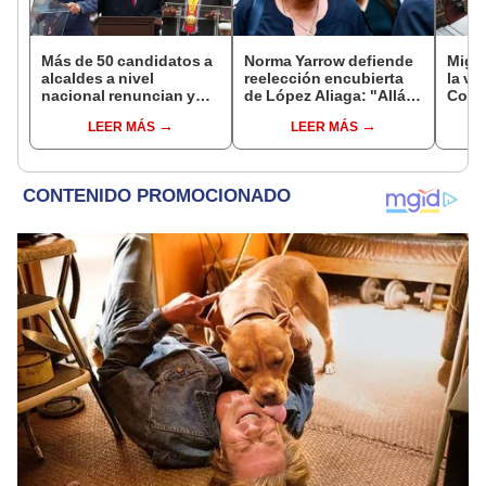
Más de 50 candidatos a
Norma Yarrow defiende
Migue
alcaldes a nivel
reelección encubierta
la vi
nacional renuncian y
de López Aliaga: "Allá el
Congr
dan paso a la reelección
Jurado que se deja
proye
LEER MÁS
LEER MÁS
encubierta
sacar la vuelta"
plant
pres