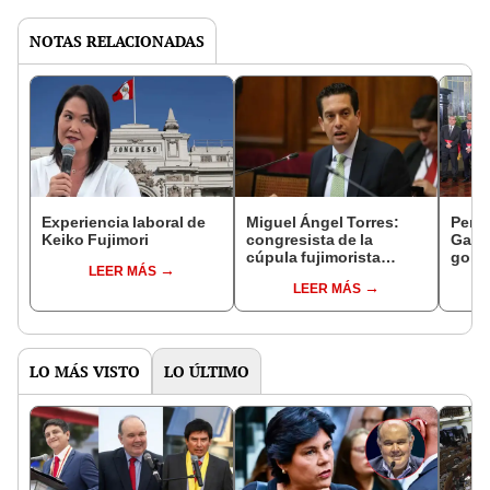
NOTAS RELACIONADAS
Experiencia laboral de
Miguel Ángel Torres:
Perfi
Keiko Fujimori
congresista de la
Gabin
cúpula fujimorista
gobi
LEER MÁS
controlará el primer año
Fujim
LEER MÁS
del Senado
LO MÁS VISTO
LO ÚLTIMO