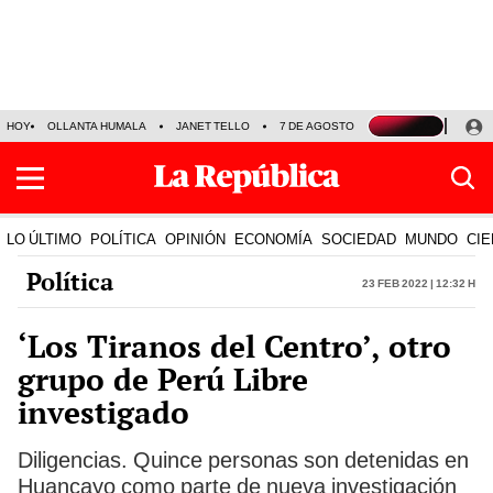
HOY
OLLANTA HUMALA
JANET TELLO
7 DE AGOSTO
TINKA RESULTADOS
LO ÚLTIMO
POLÍTICA
OPINIÓN
ECONOMÍA
SOCIEDAD
MUNDO
CIE
Política
23 Feb 2022 | 12:32 h
‘Los Tiranos del Centro’, otro
grupo de Perú Libre
investigado
Diligencias. Quince personas son detenidas en
Huancayo como parte de nueva investigación