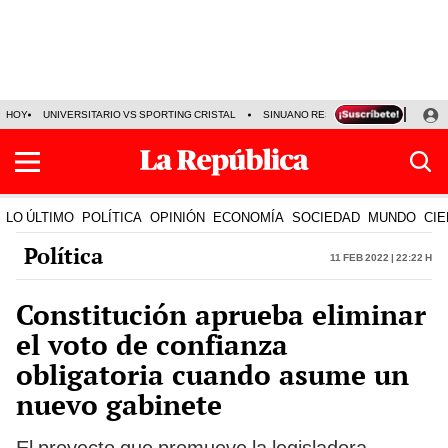
HOY
UNIVERSITARIO VS SPORTING CRISTAL
SINUANO RESULTADOS HOY
CA
LO ÚLTIMO
POLÍTICA
OPINIÓN
ECONOMÍA
SOCIEDAD
MUNDO
CIE
Política
11 Feb 2022 | 22:22 h
Constitución aprueba eliminar
el voto de confianza
obligatoria cuando asume un
nuevo gabinete