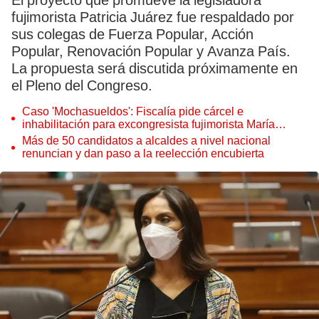
El proyecto que promueve la legisladora
fujimorista Patricia Juárez fue respaldado por
sus colegas de Fuerza Popular, Acción
Popular, Renovación Popular y Avanza País.
La propuesta será discutida próximamente en
el Pleno del Congreso.
Caso 'Mochasueldos': Fiscalía pide cárcel e
inhabilitación para excongresista fujimorista María
Cordero Jon Tay
Más de 50 candidatos a alcaldes a nivel nacional
renuncian y dan paso a la reelección encubierta