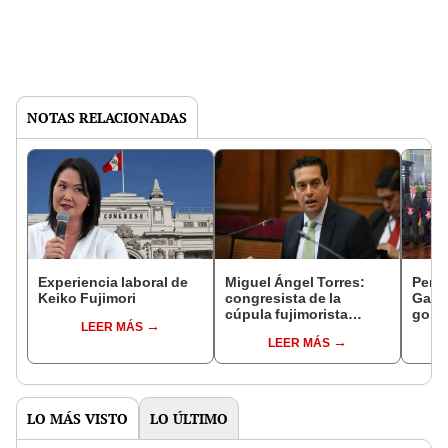
NOTAS RELACIONADAS
Experiencia laboral de
Miguel Ángel Torres:
Perfi
Keiko Fujimori
congresista de la
Gabin
cúpula fujimorista
gobi
LEER MÁS
controlará el primer año
Fujim
LEER MÁS
del Senado
LO MÁS VISTO
LO ÚLTIMO