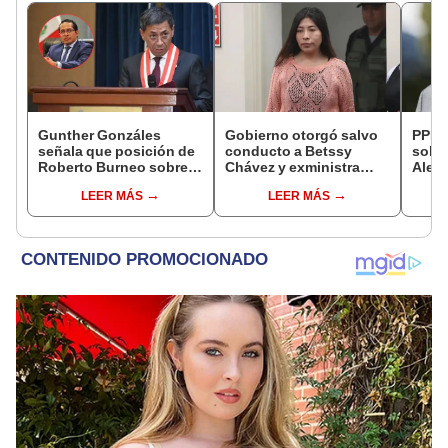
Gunther Gonzáles
Gobierno otorgó salvo
PPK r
señala que posición de
conducto a Betssy
sobre
Roberto Burneo sobre
Chávez y exministra
Aleja
reelección de López
viajó a México en la
que n
LEER MÁS
LEER MÁS
Aliaga no representan al
madrugada
cárce
JNE