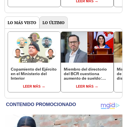
LEER MÁS
del Senado
LO MÁS VISTO
LO ÚLTIMO
Copamiento del Ejército
Miembro del directorio
Mirt
en el Ministerio del
del BCR cuestiona
de lo
Interior
aumento de sueldo:
discu
"Ojalá no se hubiera
fujim
LEER MÁS
LEER MÁS
planteado"
memo