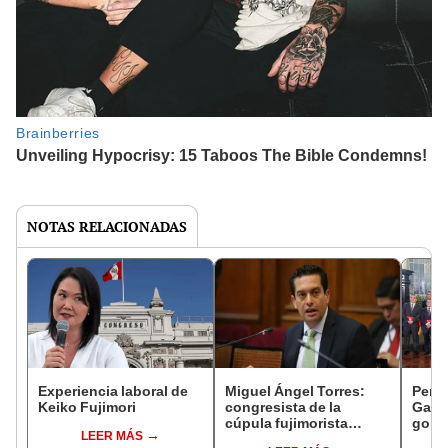
NOTAS RELACIONADAS
Experiencia laboral de
Miguel Ángel Torres:
Perfi
Keiko Fujimori
congresista de la
Gabin
cúpula fujimorista
gobi
LEER MÁS
controlará el primer año
Fujim