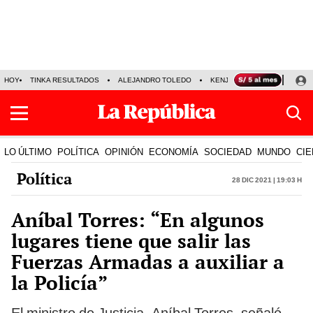
HOY
TINKA RESULTADOS
ALEJANDRO TOLEDO
KENJI FUJIMORI
PRECIO
LO ÚLTIMO
POLÍTICA
OPINIÓN
ECONOMÍA
SOCIEDAD
MUNDO
CIE
Política
28 Dic 2021 | 19:03 h
Aníbal Torres: “En algunos
lugares tiene que salir las
Fuerzas Armadas a auxiliar a
la Policía”