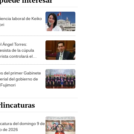
puede interesar
iencia laboral de Keiko
ori
l Ángel Torres:
esista de la cúpula
rista controlará el
r año del Senado
les del primer Gabinete
erial del gobierno de
 Fujimori
lincaturas
ncatura del domingo 9 de
o de 2026