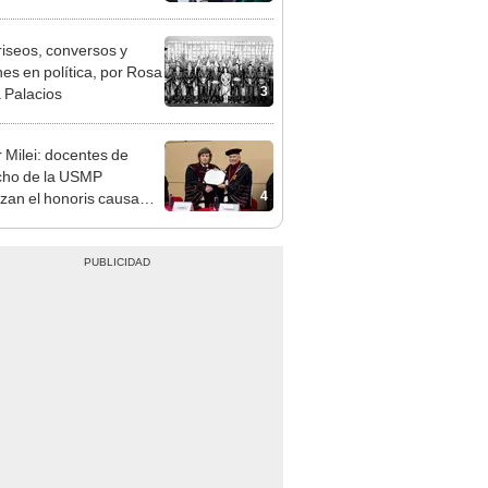
ndatario
riseos, conversos y
es en política, por Rosa
3
 Palacios
r Milei: docentes de
cho de la USMP
4
zan el honoris causa
ado al presidente de
tina