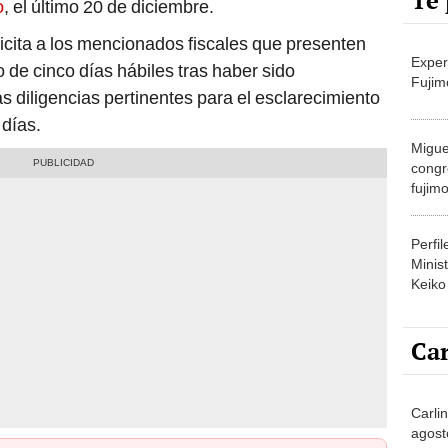
Te 
o
, el último 20 de diciembre.
licita a los mencionados fiscales que presenten
Exper
 de cinco días hábiles tras haber sido
Fujim
s diligencias pertinentes para el esclarecimiento
 días.
Migue
congr
fujimo
prime
Perfi
Minist
Keiko
Car
Carli
agost