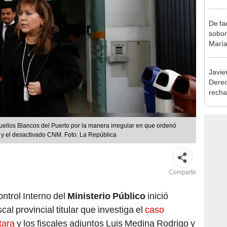
exma
De fa
sobon
María
Javie
Dere
recha
otorg
Argen
 Cuellos Blancos del Puerto por la manera irregular en que ordenó
s y el desactivado CNM. Foto: La República
Compartir
ntrol Interno del
Ministerio Público
inició
cal provincial titular que investiga el
caso
tara
y los fiscales adjuntos Luis Medina Rodrigo y