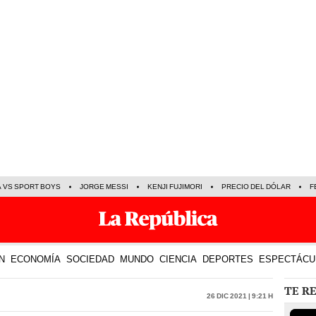
A VS SPORT BOYS
JORGE MESSI
KENJI FUJIMORI
PRECIO DEL DÓLAR
F
N
ECONOMÍA
SOCIEDAD
MUNDO
CIENCIA
DEPORTES
ESPECTÁCU
TE R
26 Dic 2021 | 9:21 h