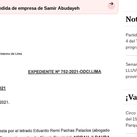
a medida de empresa de Samir Abudayeh
No
Partid
4 del
progr
dónde
Senam
LLUV
provi
¡Va
Circo 
del 15
Parqu
Migue