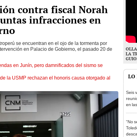
ión contra fiscal Norah
untas infracciones en
erno
roperú se encuentran en el ojo de la tormenta por
OLLA
ntervención en Palacio de Gobierno, el pasado 20 de
LA T
GUIO
endas en Junín, pero damnificados del sismo se
LO
 de la USMP rechazan el honoris causa otorgado al
Seis v
reuni
en la
presi
Junín
“No s
Toledo
desca