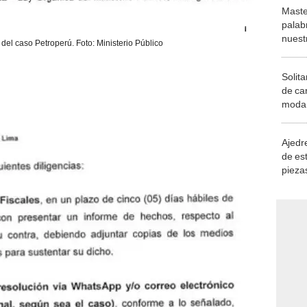
Maste
palab
nuest
s del caso Petroperú. Foto: Ministerio Público
Solita
de ca
moda.
demue
Ajedre
de es
piezas
consi