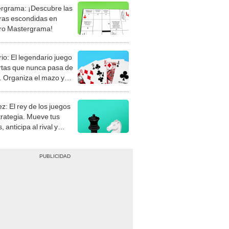
rgrama: ¡Descubre las
ras escondidas en
ro Mastergrama!
rio: El legendario juego
rtas que nunca pasa de
 Organiza el mazo y
stra tu habilidad.
z: El rey de los juegos
trategia. Mueve tus
, anticipa al rival y
gue el jaque mate.