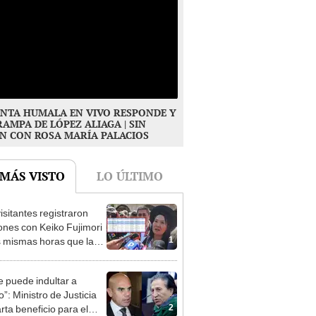
NTA HUMALA EN VIVO RESPONDE Y
RAMPA DE LÓPEZ ALIAGA | SIN
N CON ROSA MARÍA PALACIOS
 MÁS VISTO
LO ÚLTIMO
isitantes registraron
ones con Keiko Fujimori
1
s mismas horas que la
denta se encontraba en
e puede indultar a
”: Ministro de Justicia
2
rta beneficio para el