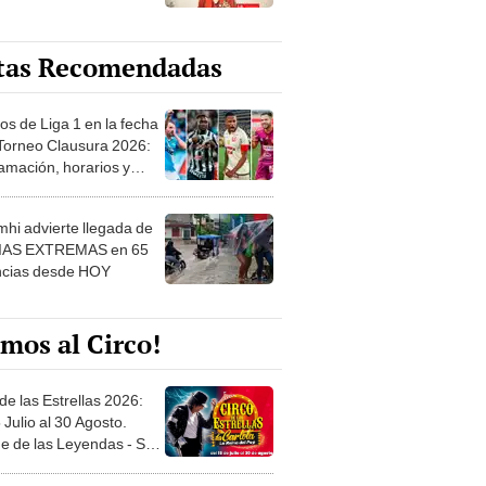
tas Recomendadas
os de Liga 1 en la fecha
 Torneo Clausura 2026:
amación, horarios y
 ver
hi advierte llegada de
IAS EXTREMAS en 65
ncias desde HOY
mos al Circo!
de las Estrellas 2026:
 Julio al 30 Agosto.
e de las Leyendas - San
l