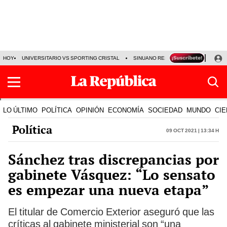
HOY
UNIVERSITARIO VS SPORTING CRISTAL
SINUANO RESULTADOS HOY
CA
LO ÚLTIMO
POLÍTICA
OPINIÓN
ECONOMÍA
SOCIEDAD
MUNDO
CIE
Política
09 Oct 2021 | 13:34 h
Sánchez tras discrepancias por
gabinete Vásquez: “Lo sensato
es empezar una nueva etapa”
El titular de Comercio Exterior aseguró que las
críticas al gabinete ministerial son “una