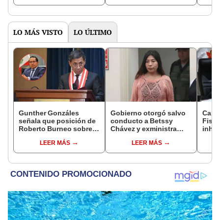
LO MÁS VISTO
LO ÚLTIMO
Gunther Gonzáles
Gobierno otorgó salvo
Caso
señala que posición de
conducto a Betssy
Fisca
Roberto Burneo sobre
Chávez y exministra
inhab
reelección de López
viajó a México en la
exco
LEER MÁS
LEER MÁS
Aliaga no representan al
madrugada
fujim
JNE
Cord