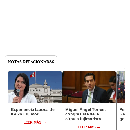
NOTAS RELACIONADAS
Experiencia laboral de
Miguel Ángel Torres:
Perfi
Keiko Fujimori
congresista de la
Gabin
cúpula fujimorista
gobi
LEER MÁS
controlará el primer año
Fujim
LEER MÁS
del Senado