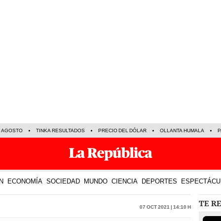
E AGOSTO
TINKA RESULTADOS
PRECIO DEL DÓLAR
OLLANTA HUMALA
P
N
ECONOMÍA
SOCIEDAD
MUNDO
CIENCIA
DEPORTES
ESPECTÁCU
TE R
07 Oct 2021 | 14:10 h