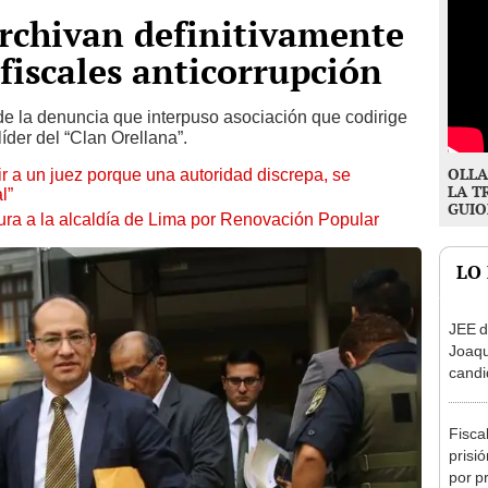
rchivan definitivamente
fiscales anticorrupción
o de la denuncia que interpuso asociación que codirige
líder del “Clan Orellana”.
OLLA
tuir a un juez porque una autoridad discrepa, se
LA T
l”
GUIO
ura a la alcaldía de Lima por Renovación Popular
LO
JEE d
Joaq
candi
regio
Fisca
prisi
por p