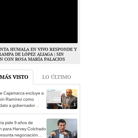
NTA HUMALA EN VIVO RESPONDE Y
RAMPA DE LÓPEZ ALIAGA | SIN
N CON ROSA MARÍA PALACIOS
 MÁS VISTO
LO ÚLTIMO
e Cajamarca excluye a
uín Ramírez como
1
dato a gobernador
nal por ocultar sentencia
lía pide 9 años de
ón para Harvey Colchado
2
resunta negociación