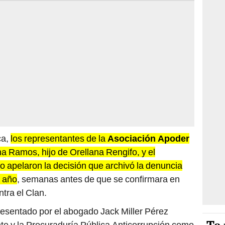
ca,
los representantes de la
Asociación Apoder
na Ramos, hijo de Orellana Rengifo, y el
 apelaron la decisión que archivó la denuncia
e año
, semanas antes de que se confirmara en
tra el Clan.
sentado por el abogado Jack Miller Pérez
te y la Procuraduría Pública Anticorrupción como