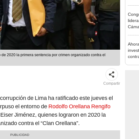
incom
ideol
Congr
lider
Cáma
Ahora
inves
o de 2020 la primera sentencia por crimen organizado contra el
contr
Minis
ser ut
Compartir
corrupción de Lima ha ratificado este jueves el
erpuso el entorno de
Rodolfo Orellana Rengifo
y Eiser Jiménez, quienes lograron en 2020 la
izado contra el “Clan Orellana”.