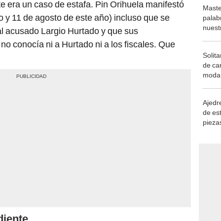
te era un caso de estafa. Pin Orihuela manifestó
Maste
o y 11 de agosto de este año) incluso que se
palab
nuest
al acusado Largio Hurtado y que sus
o conocía ni a Hurtado ni a los fiscales. Que
Solita
de ca
moda.
demue
Ajedre
de es
piezas
consi
diente