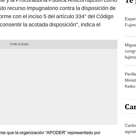
Te 
sto recurso impugnatorio contra la disposición de
orme con el inciso 5 del artículo 334° del Código
Exper
consentir la acotada disposición”, indica el
Fujim
Migue
congr
fujimo
prime
Perfi
Minist
Keiko
Car
Carli
agost