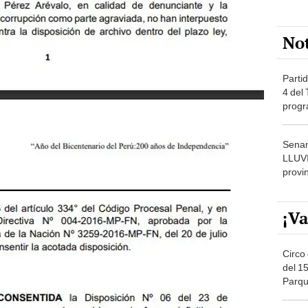
No
Partid
4 del
progr
dónde
Senam
LLUV
provi
¡Va
Circo 
del 15
Parqu
Migue