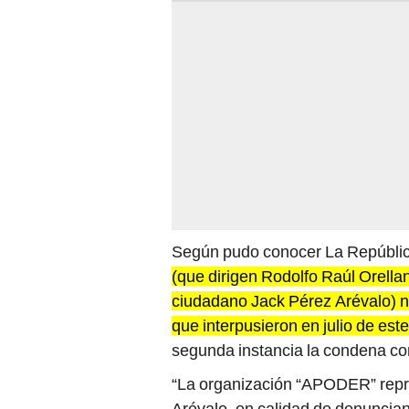
Según pudo conocer La Repúbli
(que dirigen Rodolfo Raúl Orella
ciudadano Jack Pérez Arévalo) no
que interpusieron en julio de est
segunda instancia la condena con
“La organización “APODER” repre
Arévalo, en calidad de denuncian