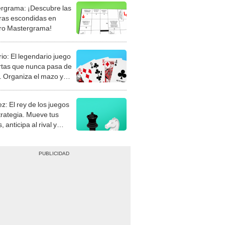
rgrama: ¡Descubre las
ras escondidas en
ro Mastergrama!
rio: El legendario juego
rtas que nunca pasa de
 Organiza el mazo y
stra tu habilidad.
z: El rey de los juegos
trategia. Mueve tus
, anticipa al rival y
gue el jaque mate.