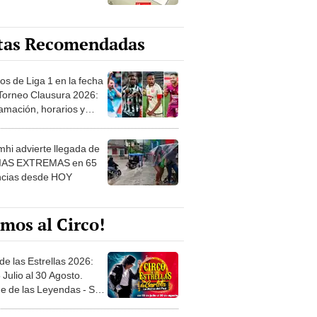
tas Recomendadas
os de Liga 1 en la fecha
 Torneo Clausura 2026:
amación, horarios y
 ver
hi advierte llegada de
IAS EXTREMAS en 65
ncias desde HOY
mos al Circo!
de las Estrellas 2026:
 Julio al 30 Agosto.
e de las Leyendas - San
l