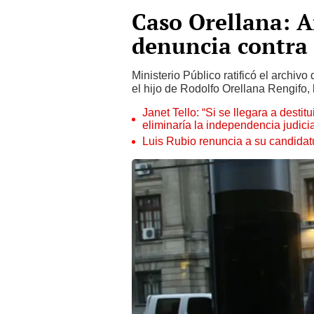
Caso Orellana: A
denuncia contra 
Ministerio Público ratificó el archiv
el hijo de Rodolfo Orellana Rengifo, 
Janet Tello: “Si se llegara a desti
eliminaría la independencia judicia
Luis Rubio renuncia a su candidat