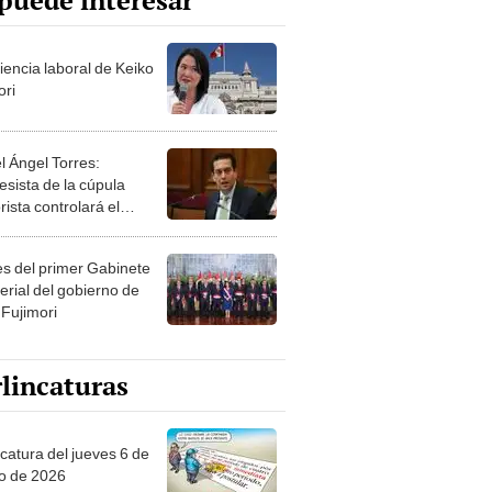
puede interesar
iencia laboral de Keiko
ori
l Ángel Torres:
esista de la cúpula
rista controlará el
r año del Senado
les del primer Gabinete
erial del gobierno de
 Fujimori
lincaturas
ncatura del jueves 6 de
o de 2026