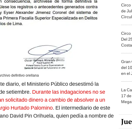
Circo
de Jul
Círcul
Circo
Del 2
Costa
Gran 
del 10
en el
archivo defintivo orellana
 diario, el Ministerio Público desestimó la
La Ca
 de setiembre.
Durante las indagaciones no se
17 de 
an solicitado dinero a cambio de absolver a un
Mega 
Largio Hurtado Palomino
. El intermediario de este
dano David Pin Orihuela, quien pedía a nombre de
Ju