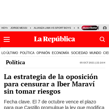
HOY
JORGE MESSI
ALIANZA LIMA VS SPORT BOYS
KENJI FUJIMORI
PRE
LO ÚLTIMO
POLÍTICA
OPINIÓN
ECONOMÍA
SOCIEDAD
MUNDO
CIE
Política
05 Oct 2021 | 22:24 h
La estrategia de la oposición
para censurar a Iber Maraví
sin tomar riesgos
Fecha clave. El 7 de octubre vence el plazo
para que Castillo promulgue la ley que modifica