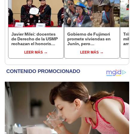
Javier Milei: docentes
Gobierno de Fujimori
Tribu
de Derecho de la USMP
promete viviendas en
milit
rechazan el honoris
Junín, pero
arrep
causa otorgado al
damnificados del sismo
de ci
LEER MÁS
LEER MÁS
presidente de Argentina
se quejan por la lentitud