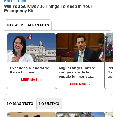
NOTAS RELACIONADAS
Experiencia laboral de
Miguel Ángel Torres:
Perfi
Keiko Fujimori
congresista de la
Gabin
cúpula fujimorista
gobi
LEER MÁS
controlará el primer año
Fujim
LEER MÁS
del Senado
LO MÁS VISTO
LO ÚLTIMO