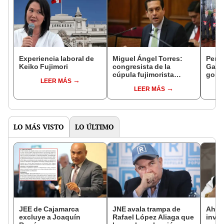
Experiencia laboral de
Miguel Ángel Torres:
Perfi
Keiko Fujimori
congresista de la
Gabin
cúpula fujimorista
gobi
LEER MÁS
controlará el primer año
Fujim
LEER MÁS
del Senado
LO MÁS VISTO
LO ÚLTIMO
JEE de Cajamarca
JNE avala trampa de
Ahor
excluye a Joaquín
Rafael López Aliaga que
inves