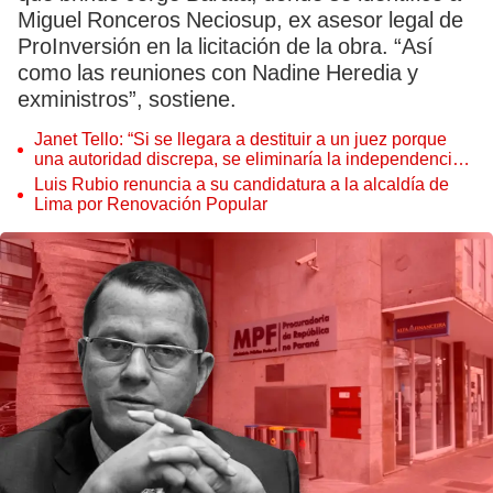
Miguel Ronceros Neciosup, ex asesor legal de
ProInversión en la licitación de la obra. “Así
como las reuniones con Nadine Heredia y
exministros”, sostiene.
Janet Tello: “Si se llegara a destituir a un juez porque
una autoridad discrepa, se eliminaría la independencia
judicial”
Luis Rubio renuncia a su candidatura a la alcaldía de
Lima por Renovación Popular