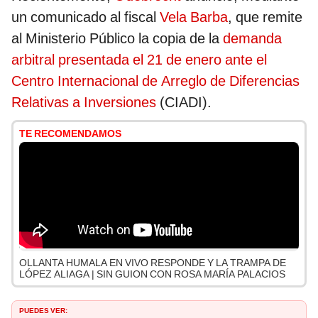
un comunicado al fiscal
Vela Barba
, que remite
al Ministerio Público la copia de la
demanda
arbitral presentada el 21 de enero ante el
Centro Internacional de Arreglo de Diferencias
Relativas a Inversiones
(CIADI).
TE RECOMENDAMOS
OLLANTA HUMALA EN VIVO RESPONDE Y LA TRAMPA DE
LÓPEZ ALIAGA | SIN GUION CON ROSA MARÍA PALACIOS
PUEDES VER: