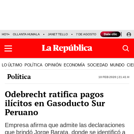
HOY
OLLANTA HUMALA
JANET TELLO
7 DE AGOSTO
TINKA RESULTADOS
LO ÚLTIMO
POLÍTICA
OPINIÓN
ECONOMÍA
SOCIEDAD
MUNDO
CIE
Política
10 Feb 2020 | 21:41 h
Odebrecht ratifica pagos
ilícitos en Gasoducto Sur
Peruano
Empresa afirma que admite las declaraciones
que brindó Jorge Barata, donde se identificó a