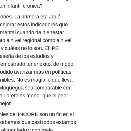
n infantil crónica?
iones. La primera es: ¿qué
mejorar estos indicadores que
amental cuando de bienestar
o a nivel regional como a nivel
 y cuáles no lo son. El IPE
eseña de los estudios y
demostrado tener éxito, de modo
odido avanzar más en políticas
ibles. No es magia lo que lleva
y Moquegua sea comparable con
e Loreto es menor que el peor
ejor.
bles del INCORE son un fin en sí
 sabemos que casi todos estamos
 alimentado y con mala