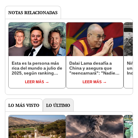
NOTAS RELACIONADAS
Esta es la persona más
Dalai Lama desafía a
Niña 
rica del mundo a julio de
China y asegura que
una o
2025, según ranking
"reencarnará": "Nadie
India
Forbes: superó a Larry
más tiene autoridad
falle
LEER MÁS
LEER MÁS
Ellison y Mark
para interferir"
un ac
Zuckerberg
LO MÁS VISTO
LO ÚLTIMO