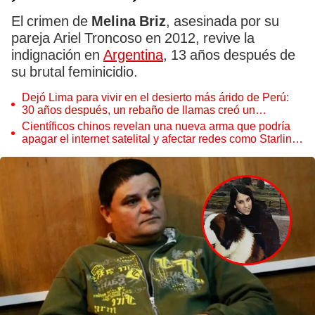
El crimen de
Melina Briz
, asesinada por su
pareja Ariel Troncoso en 2012, revive la
indignación en
Argentina
, 13 años después de
su brutal feminicidio.
Dejó Lima para vivir en el desierto más árido de Perú:
30 años después, un rebaño de llamas creó un
sorprendente ecosistema
Científicos chinos revelan una nueva arma que podría
apagar el internet satelital y afectar redes como Starlink
de Elon Musk