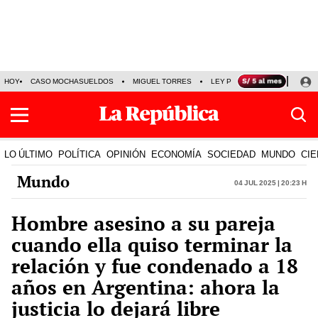
HOY
CASO MOCHASUELDOS
MIGUEL TORRES
LEY PULPÍN
PRECIO DEL
LO ÚLTIMO
POLÍTICA
OPINIÓN
ECONOMÍA
SOCIEDAD
MUNDO
CIE
Mundo
04 Jul 2025 | 20:23 h
Hombre asesino a su pareja
cuando ella quiso terminar la
relación y fue condenado a 18
años en Argentina: ahora la
justicia lo dejará libre