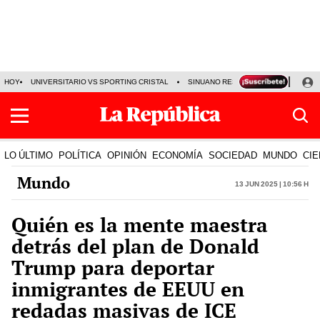
HOY
UNIVERSITARIO VS SPORTING CRISTAL
SINUANO RESULTADOS HOY
CA
LO ÚLTIMO
POLÍTICA
OPINIÓN
ECONOMÍA
SOCIEDAD
MUNDO
CIE
Mundo
13 Jun 2025 | 10:56 h
Quién es la mente maestra
detrás del plan de Donald
Trump para deportar
inmigrantes de EEUU en
redadas masivas de ICE