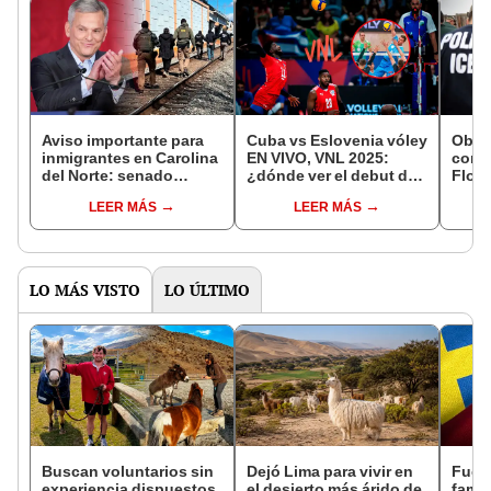
Aviso importante para
Cuba vs Eslovenia vóley
Oblig
inmigrantes en Carolina
EN VIVO, VNL 2025:
con I
del Norte: senado
¿dónde ver el debut de
Flor
aprueba ley que facilita
la selección masculina
con p
LEER MÁS
LEER MÁS
deportar a
en el torneo?
no ap
indocumentados de
de i
EEUU
LO MÁS VISTO
LO ÚLTIMO
Buscan voluntarios sin
Dejó Lima para vivir en
Fue 
experiencia dispuestos
el desierto más árido de
famil