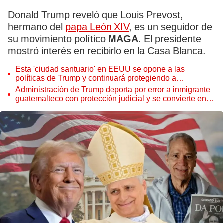
Donald Trump reveló que Louis Prevost,
hermano del
papa León XIV
, es un seguidor de
su movimiento político
MAGA
. El presidente
mostró interés en recibirlo en la Casa Blanca.
Esta 'ciudad santuario' en EEUU se opone a las
políticas de Trump y continuará protegiendo a
inmigrantes: "Sin temor a la deportación"
Administración de Trump deporta por error a inmigrante
guatemalteco con protección judicial y se convierte en el
tercer caso en 2025