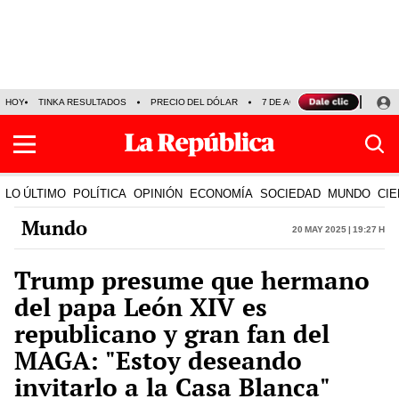
HOY
TINKA RESULTADOS
PRECIO DEL DÓLAR
7 DE AGOSTO
OLLANTA H
LO ÚLTIMO
POLÍTICA
OPINIÓN
ECONOMÍA
SOCIEDAD
MUNDO
CIE
Mundo
20 May 2025 | 19:27 h
Trump presume que hermano
del papa León XIV es
republicano y gran fan del
MAGA: "Estoy deseando
invitarlo a la Casa Blanca"