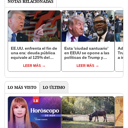
NOTAS RELACIONADAS
EE.UU. enfrenta el fin de
Esta 'ciudad santuario'
Admi
una era: deuda pública
en EEUU se opone a las
Trump
equivale al 125% del
políticas de Trump y
a inm
PBI, pierde la
continuará protegiendo
guat
LEER MÁS
LEER MÁS
calificación AAA y crece
a inmigrantes: "Sin
prote
la desdolarización
temor a la deportación"
convi
global
caso
LO MÁS VISTO
LO ÚLTIMO