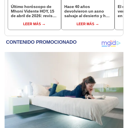
Último horóscopo de
Hace 40 años
El es
Mhoni Vidente HOY, 15
devolvieron un asno
vene
de abril de 2026: revisa
salvaje al desierto y hoy
en el
las predicciones de tu
está ayudando a
esta 
LEER MÁS
LEER MÁS
signo y entérate si te
reforestar el ecosistema
razó
espera un día
de forma natural
afortunado