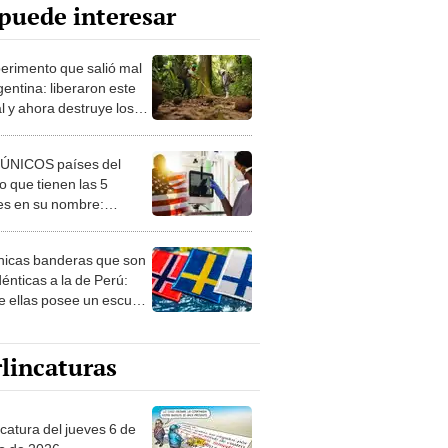
puede interesar
perimento que salió mal
gentina: liberaron este
l y ahora destruye los
es milenarios de la
onia
 ÚNICOS países del
 que tienen las 5
es en su nombre:
ca cuenta con uno
nicas banderas que son
dénticas a la de Perú:
e ellas posee un escudo
imilar
lincaturas
ncatura del jueves 6 de