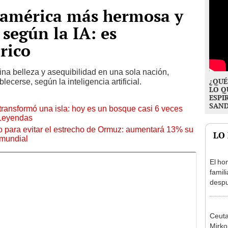
damérica más hermosa y
 según la IA: es
rico
na belleza y asequibilidad en una sola nación,
¿QUÉ
ecerse, según la inteligencia artificial.
LO Q
ESPI
SAN
transformó una isla: hoy es un bosque casi 6 veces
 Leyendas
o para evitar el estrecho de Ormuz: aumentará 13% su
LO
 mundial
El ho
famil
despu
"Sien
madre
Ceuta
Mirko