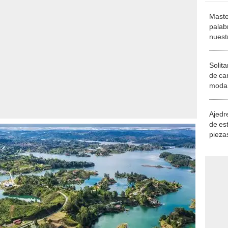
Maste
palab
nuest
Solita
de ca
moda.
demue
Ajedre
de es
piezas
consi