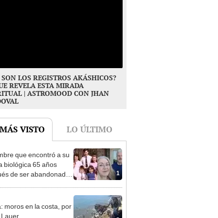
 SON LOS REGISTROS AKÁSHICOS?
UE REVELA ESTA MIRADA
RITUAL | ASTROMOOD CON JHAN
DOVAL
 MÁS VISTO
LO ÚLTIMO
mbre que encontró a su
ia biológica 65 años
1
és de ser abandonado:
to compasión por mi
, hizo lo que pudo"
: moros en la costa, por
 Lauer