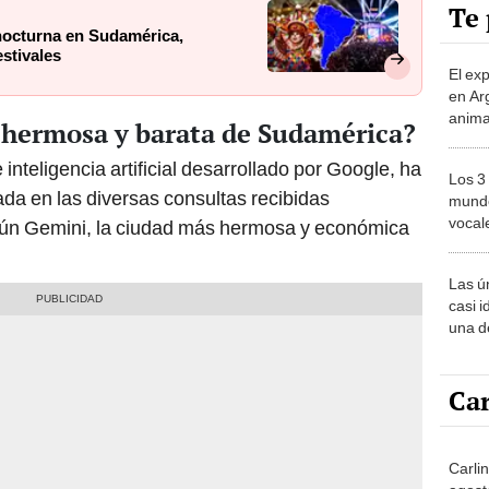
Te 
 nocturna en Sudamérica,
estivales
El ex
en Ar
anima
s hermosa y barata de Sudamérica?
bosqu
Patag
inteligencia artificial desarrollado por Google, ha
Los 3
da en las diversas consultas recibidas
mundo
vocal
gún Gemini, la ciudad más hermosa y económica
Améri
Las ú
casi i
una d
muy s
Car
Carli