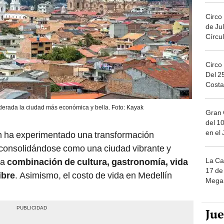
Circo
de Jul
Círcul
Circo
Del 2
Costa
derada la ciudad más económica y bella. Foto: Kayak
Gran 
del 10
en el
ín ha experimentado una transformación
s, consolidándose como una ciudad vibrante y
La Ca
na
combinación de cultura, gastronomía, vida
17 de 
ibre
. Asimismo, el costo de vida en Medellín
Mega 
Ju