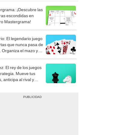
rgrama: ¡Descubre las
ras escondidas en
ro Mastergrama!
rio: El legendario juego
rtas que nunca pasa de
 Organiza el mazo y
stra tu habilidad.
z: El rey de los juegos
trategia. Mueve tus
, anticipa al rival y
gue el jaque mate.