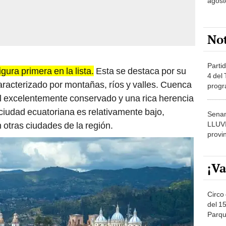
agost
No
Partid
figura primera en la lista.
Esta se destaca por su
4 del
aracterizado por montañas, ríos y valles. Cuenca
progr
dónde
al excelentemente conservado y una rica herencia
a ciudad ecuatoriana es relativamente bajo,
Senam
LLUV
otras ciudades de la región.
provi
¡Va
Circo 
del 15
Parqu
Migue