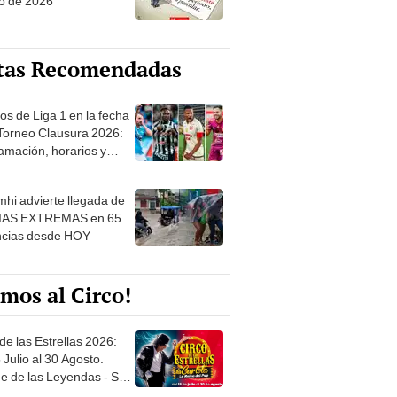
o de 2026
tas Recomendadas
os de Liga 1 en la fecha
 Torneo Clausura 2026:
amación, horarios y
 ver
hi advierte llegada de
IAS EXTREMAS en 65
ncias desde HOY
mos al Circo!
de las Estrellas 2026:
 Julio al 30 Agosto.
e de las Leyendas - San
l