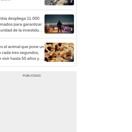
2
bia despliega 11.000
rmados para garantizar
3
guridad de la investidura
elardo de la Espriella
es el animal que pone un
 cada tres segundos,
4
 vivir hasta 50 años y
 en casi todo el planeta,
to en la Antártida