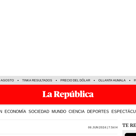
E AGOSTO
TINKA RESULTADOS
PRECIO DEL DÓLAR
OLLANTA HUMALA
P
N
ECONOMÍA
SOCIEDAD
MUNDO
CIENCIA
DEPORTES
ESPECTÁCU
TE R
06 Jun 2024 | 7:54 h