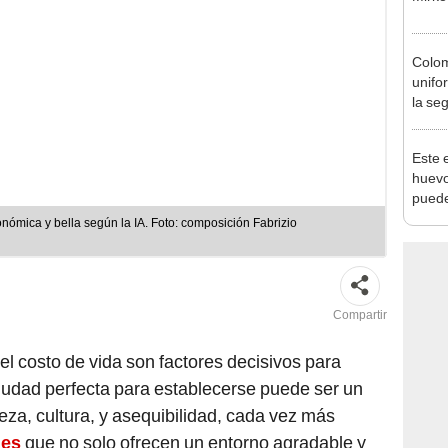
Colom
unifo
la se
de Ab
Este 
huevo
puede
habita
ómica y bella según la IA. Foto: composición Fabrizio
excep
Compartir
el costo de vida son factores decisivos para
iudad perfecta para establecerse puede ser un
eza, cultura, y asequibilidad, cada vez más
des
que no solo ofrecen un entorno agradable y