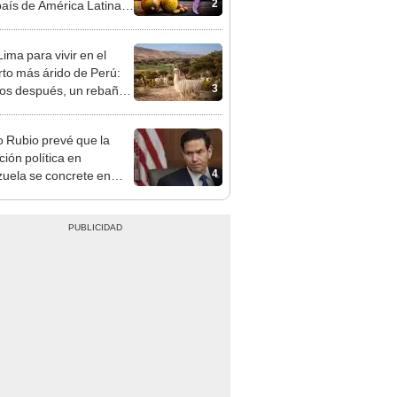
2
país de América Latina
tirá US$3.000 millones
plan
ima para vivir en el
rto más árido de Perú:
3
os después, un rebaño
amas creó un
endente ecosistema
 Rubio prevé que la
ción política en
4
uela se concrete en
ión de meses y no de