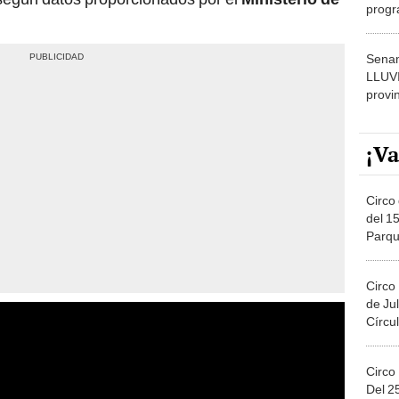
progr
dónde
Senam
LLUV
provi
¡Va
Circo 
del 15
Parqu
Migue
Circo
de Jul
Círcul
Circo
Del 2