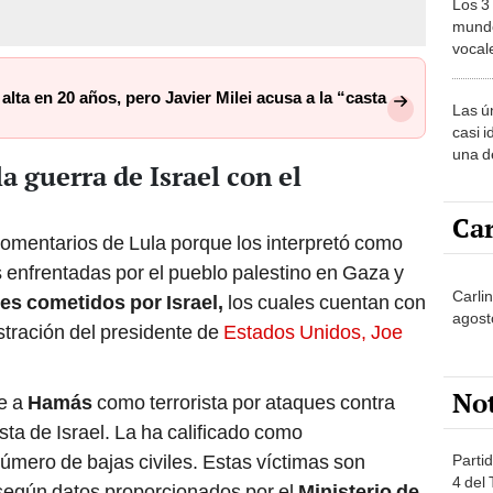
Los 3
mundo
vocal
Améri
lta en 20 años, pero Javier Milei acusa a la “casta
Las ú
casi i
una d
a guerra de Israel con el
muy s
Car
comentarios de Lula porque los interpretó como
es enfrentadas por el pueblo palestino en Gaza y
Carlin
es cometidos por Israel,
los cuales cuentan con
agost
istración del presidente de
Estados Unidos, Joe
No
e a
Hamás
como terrorista por ataques contra
esta de Israel. La ha calificado como
número de bajas civiles. Estas víctimas son
Partid
4 del
 según datos proporcionados por el
Ministerio de