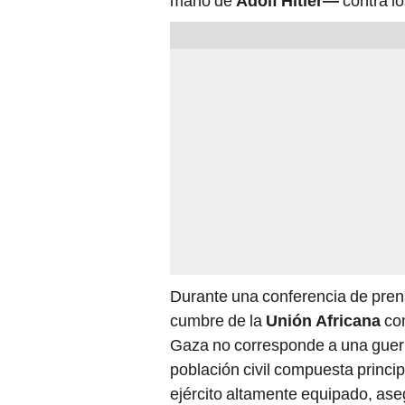
mano de
Adolf Hitler—
contra lo
Durante una conferencia de prens
cumbre de la
Unión Africana
com
Gaza no corresponde a una guerr
población civil compuesta princi
ejército altamente equipado, ase