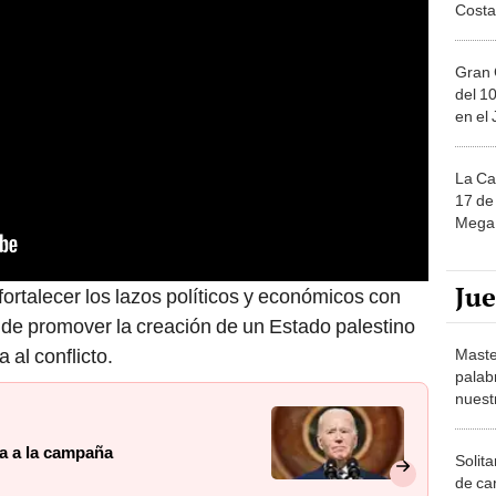
Costa
Gran 
del 10
en el
La Ca
17 de 
Mega 
Ju
ortalecer los lazos políticos y económicos con
de promover la creación de un Estado palestino
al conflicto.
Maste
palab
nuest
ra a la campaña
Solita
de ca