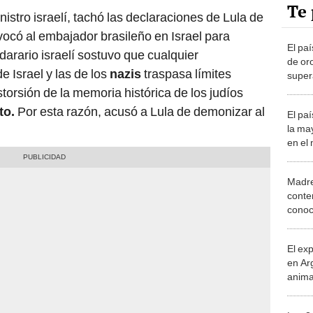
Te 
istro israelí, tachó las declaraciones de Lula de
ocó al embajador brasileño en Israel para
El pa
arario israelí sostuvo que cualquier
de or
 Israel y las de los
nazis
traspasa límites
supera
Méxi
torsión de la memoria histórica de los judíos
to.
Por esta razón, acusó a Lula de demonizar al
El pa
la ma
en el
Brasil
Madre
conte
conoc
famil
El ex
en Ar
anima
bosqu
Patag