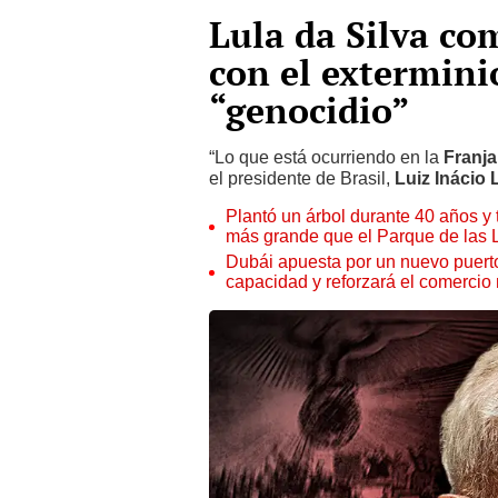
Lula da Silva co
con el exterminio
“genocidio”
“Lo que está ocurriendo en la
Franja
el presidente de Brasil,
Luiz Inácio 
Plantó un árbol durante 40 años y 
más grande que el Parque de las
Dubái apuesta por un nuevo puert
capacidad y reforzará el comercio