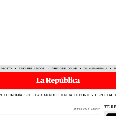
E AGOSTO
TINKA RESULTADOS
PRECIO DEL DÓLAR
OLLANTA HUMALA
P
N
ECONOMÍA
SOCIEDAD
MUNDO
CIENCIA
DEPORTES
ESPECTÁCU
TE R
18 Feb 2024 | 22:26 h