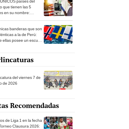
 ÚNICOS países del
 que tienen las 5
es en su nombre:
ca cuenta con uno
nicas banderas que son
dénticas a la de Perú:
e ellas posee un escudo
imilar
lincaturas
catura del viernes 7 de
o de 2026
tas Recomendadas
os de Liga 1 en la fecha
 Torneo Clausura 2026: