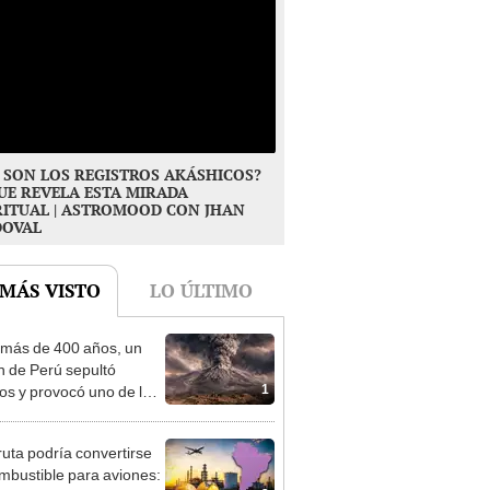
 SON LOS REGISTROS AKÁSHICOS?
UE REVELA ESTA MIRADA
RITUAL | ASTROMOOD CON JHAN
DOVAL
 MÁS VISTO
LO ÚLTIMO
más de 400 años, un
n de Perú sepultó
1
os y provocó uno de los
os más fríos de la
ria: sigue bajo monitoreo
ruta podría convertirse
mbustible para aviones: