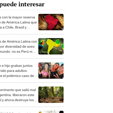
puede interesar
ís con la mayor reserva
o de América Latina que
 a Chile, Brasil y
co
ís de América Latina con
yor diversidad de aves
 mundo: no es Perú ni
 e hijo graban juntos
nido para adultos:
e el polémico caso de la
ia Urach
perimento que salió mal
gentina: liberaron este
l y ahora destruye los
es milenarios de la
onia