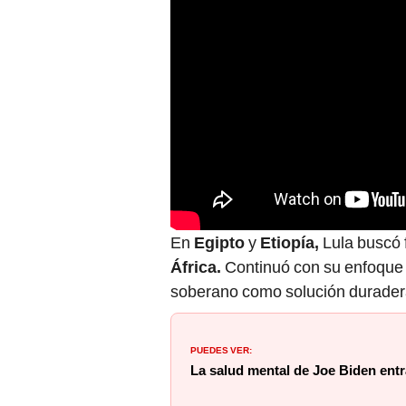
En
Egipto
y
Etiopía,
Lula buscó f
África.
Continuó con su enfoque 
soberano como solución duradera 
PUEDES VER:
La salud mental de Joe Biden ent