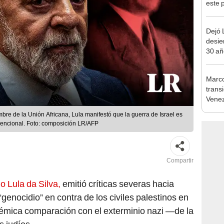
este 
inver
en el 
Dejó L
desie
30 añ
de ll
sorpr
Marco
transi
Venez
cuest
re de la Unión Africana, Lula manifestó que la guerra de Israel es
años
vencional. Foto: composición LR/AFP
Compartir
io Lula da Silva,
emitió críticas severas hacia
“genocidio” en contra de los civiles palestinos en
émica comparación con el exterminio nazi —de la