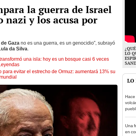
mpara la guerra de Israel
 nazi y los acusa por
 de Gaza
no es una guerra, es un genocidio”, subrayó
¿QUÉ
Lula da Silva
.
LO Q
ESPI
transformó una isla: hoy es un bosque casi 6 veces
SAN
 Leyendas
o para evitar el estrecho de Ormuz: aumentará 13% su
 mundial
LO
Hace 
volcá
puebl
veran
histo
Una f
en co