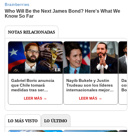
NOTAS RELACIONADAS
Gabriel Boric anuncia
Nayib Bukele y Justin
Danie
que Chile tomará
Trudeau son los líderes
contr
medidas tras ser
internacionales mejor
Boric
excluidos del Mundial
valorados por los
de “p
LEER MÁS
LEER MÁS
2030
chilenos
“trai
LO MÁS VISTO
LO ÚLTIMO