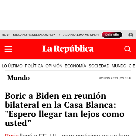
HOY
SINUANO RESULTADOS HOY
ALIANZA LIMA VS SPORT BOYS
JORGE MES
LO ÚLTIMO
POLÍTICA
OPINIÓN
ECONOMÍA
SOCIEDAD
MUNDO
CIE
Mundo
02 Nov 2023 | 23:05 h
Boric a Biden en reunión
bilateral en la Casa Blanca:
"Espero llegar tan lejos como
usted”