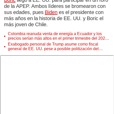
Boric
llegó a EE. UU. para participar en un foro
de la APEP. Ambos líderes se bromearon con
sus edades, pues
Biden
es el presidente con
más años en la historia de EE. UU. y Boric el
más joven de Chile.
Colombia reanuda venta de energía a Ecuador y los
precios serían más altos en el primer trimestre del 2027,
según Cenace
Exabogado personal de Trump asume como fiscal
general de EE. UU. pese a posible politización del
Departamento de Justicia