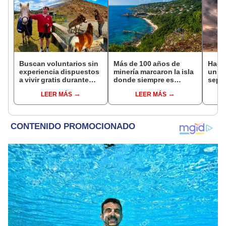
Buscan voluntarios sin
Más de 100 años de
Hace
experiencia dispuestos
minería marcaron la isla
un vo
a vivir gratis durante
donde siempre es
sepul
una semana: para
Navidad: hoy es un
prov
LEER MÁS
LEER MÁS
cuidar caballos, burros
santuario natural y
veran
y otros animales
destino turístico
histo
rescatados en un
mundial
moni
refugio por 2 horas