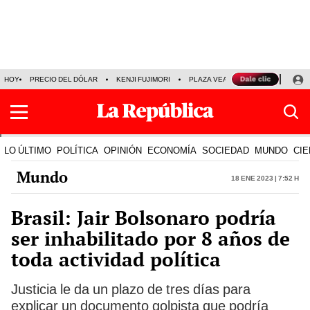
HOY
PRECIO DEL DÓLAR
KENJI FUJIMORI
PLAZA VEA
FERIADOS
KE
LO ÚLTIMO
POLÍTICA
OPINIÓN
ECONOMÍA
SOCIEDAD
MUNDO
CIE
Mundo
18 Ene 2023 | 7:52 h
Brasil: Jair Bolsonaro podría
ser inhabilitado por 8 años de
toda actividad política
Justicia le da un plazo de tres días para
explicar un documento golpista que podría