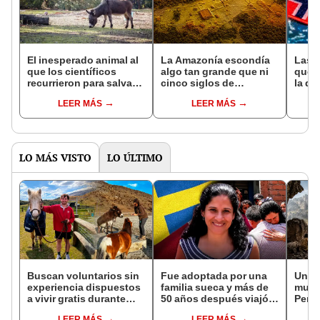
El inesperado animal al
La Amazonía escondía
Las 
que los científicos
algo tan grande que ni
que s
recurrieron para salvar
cinco siglos de
la de
la naturaleza: la
exploraciones lograron
pose
LEER MÁS
LEER MÁS
reintroducción de un
encontrarlo: el hallazgo
simil
asno salvaje está
podría cambiar todo lo
convirtiendo el desierto
que se sabía sobre su
en un paisaje con más
pasado
vida
LO MÁS VISTO
LO ÚLTIMO
Buscan voluntarios sin
Fue adoptada por una
Un pa
experiencia dispuestos
familia sueca y más de
mund
a vivir gratis durante
50 años después viajó a
Perú
una semana: para
Sudamérica en busca de
volcá
LEER MÁS
LEER MÁS