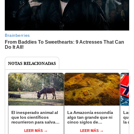
NOTAS RELACIONADAS
El inesperado animal al
La Amazonía escondía
Las 
que los científicos
algo tan grande que ni
que s
recurrieron para salvar
cinco siglos de
la de
la naturaleza: la
exploraciones lograron
pose
LEER MÁS
LEER MÁS
reintroducción de un
encontrarlo: el hallazgo
simil