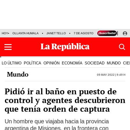
HOY
OLLANTA HUMALA
JANET TELLO
7 DE AGOSTO
TINKA RESULTADOS
LO ÚLTIMO
POLÍTICA
OPINIÓN
ECONOMÍA
SOCIEDAD
MUNDO
CIE
Mundo
09 May 2022 | 9:49 h
Pidió ir al baño en puesto de
control y agentes descubrieron
que tenía orden de captura
Un hombre que viajaba hacia la provincia
argentina de Misiones, en la frontera con