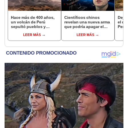
Hace más de 400 años,
Científicos chinos
Dejó 
un volcán de Perú
revelan una nueva arma
el de
sepultó pueblos y
que podría apagar el
Perú:
provocó uno de los
internet satelital y
un re
LEER MÁS
LEER MÁS
veranos más fríos de la
afectar redes como
creó
historia: sigue bajo
Starlink de Elon Musk
ecos
monitoreo