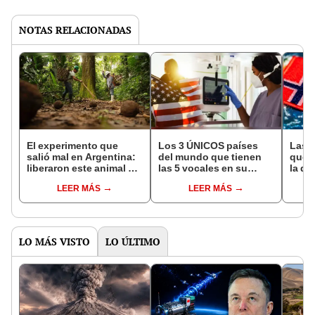
NOTAS RELACIONADAS
El experimento que
Los 3 ÚNICOS países
Las 
salió mal en Argentina:
del mundo que tienen
que s
liberaron este animal y
las 5 vocales en su
la de
ahora destruye los
nombre: América cuenta
pose
LEER MÁS
LEER MÁS
bosques milenarios de
con uno
simil
la Patagonia
LO MÁS VISTO
LO ÚLTIMO