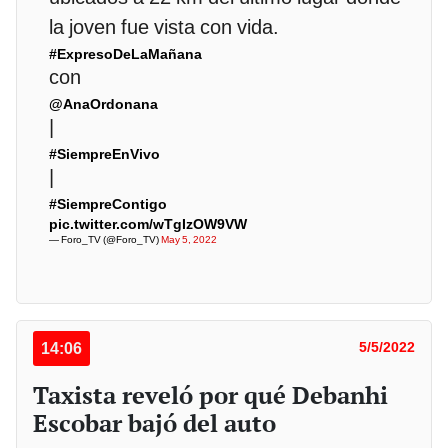
la joven fue vista con vida.
#ExpresoDeLaMañana
con
@AnaOrdonana
|
#SiempreEnVivo
|
#SiempreContigo
pic.twitter.com/wTgIzOW9VW
— Foro_TV (@Foro_TV)
May 5, 2022
14:06
5/5/2022
Taxista reveló por qué Debanhi
Escobar bajó del auto