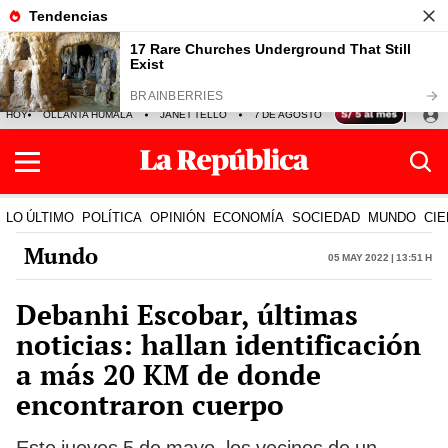
HOY
OLLANTA HUMALA
JANET TELLO
7 DE AGOSTO
TINKA RESULTADOS
LO ÚLTIMO
POLÍTICA
OPINIÓN
ECONOMÍA
SOCIEDAD
MUNDO
CIE
Mundo
05 May 2022 | 13:51 h
Debanhi Escobar, últimas
noticias: hallan identificación
a más 20 KM de donde
encontraron cuerpo