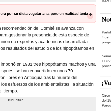
agost
 era por su dieta vegetariana, pero en realidad tenía
No
ta recomendación del Comité se avanza con
Partid
ara gestionar la presencia de esta especie de
4 del
eunión de expertos y académicos desarrollada
progr
dónde
os resultados del estudio de los hipopótamos en
Senam
LLUV
importó en 1981 tres hipopótamos machos y una
provi
espués, se han convertido en unos 70
n libres en Antioquia tras la muerte del
¡Va
 los esfuerzos de los ambientalistas, la situación
l tiempo.
Circo 
del 15
Parqu
Migue