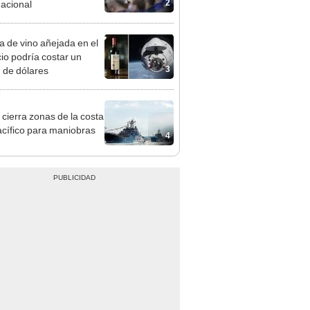
2
nacional
la de vino añejada en el
io podría costar un
3
n de dólares
 cierra zonas de la costa
acífico para maniobras
4