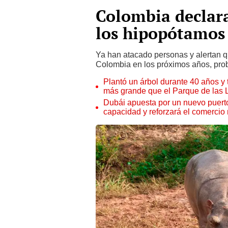
Colombia declara
los hipopótamos
Ya han atacado personas y alertan 
Colombia en los próximos años, pro
Plantó un árbol durante 40 años y 
más grande que el Parque de las
Dubái apuesta por un nuevo puert
capacidad y reforzará el comercio