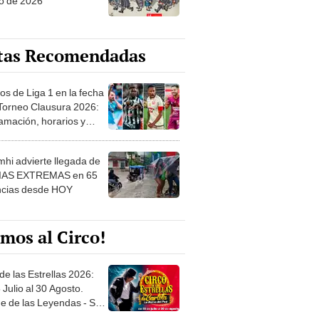
o de 2026
tas Recomendadas
os de Liga 1 en la fecha
 Torneo Clausura 2026:
amación, horarios y
 ver
hi advierte llegada de
IAS EXTREMAS en 65
ncias desde HOY
mos al Circo!
de las Estrellas 2026:
 Julio al 30 Agosto.
e de las Leyendas - San
l