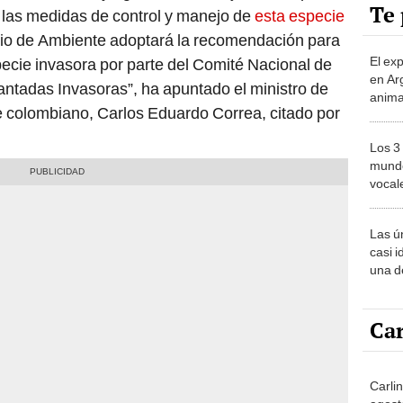
Te 
 las medidas de control y manejo de
esta especie
terio de Ambiente adoptará la recomendación para
El ex
ecie invasora por parte del Comité Nacional de
en Ar
antadas Invasoras”, ha apuntado el ministro de
anima
e colombiano, Carlos Eduardo Correa, citado por
bosqu
Patag
Los 3
mundo
vocal
Améri
Las ú
casi i
una d
muy s
Car
Carlin