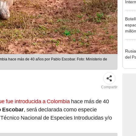
Inter
Botel
espac
milló
Rusia
del P
mbia hace más de 40 años por Pablo Escobar. Foto: Ministerio de
Compartir
e fue introducida a Colombia
hace más de 40
o Escobar
, será declarada como especie
 Técnico Nacional de Especies Introducidas y/o