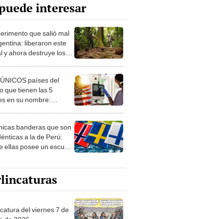
puede interesar
perimento que salió mal
gentina: liberaron este
l y ahora destruye los
es milenarios de la
onia
 ÚNICOS países del
 que tienen las 5
es en su nombre:
ca cuenta con uno
nicas banderas que son
dénticas a la de Perú:
e ellas posee un escudo
imilar
lincaturas
catura del viernes 7 de