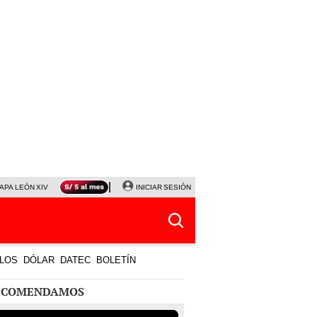
APA LEÓN XIV
NALDY SALDAÑA
INICIAR SESIÓN
LA BELLA LUZ
MAGALY MEDINA
HORÓS
LOS
DÓLAR
DATEC
BOLETÍN
ECOMENDAMOS