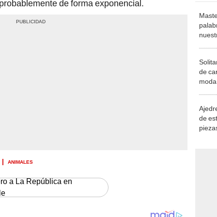
probablemente de forma exponencial.
Maste
palab
nuest
Solita
de ca
moda.
demue
Ajedre
de es
piezas
consi
ANIMALES
ero a La República en
le