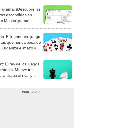
rgrama: ¡Descubre las
ras escondidas en
ro Mastergrama!
rio: El legendario juego
rtas que nunca pasa de
 Organiza el mazo y
stra tu habilidad.
z: El rey de los juegos
trategia. Mueve tus
, anticipa al rival y
gue el jaque mate.