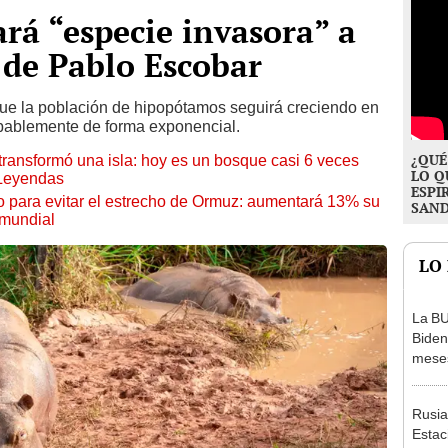
rá “especie invasora” a
 de Pablo Escobar
que la población de hipopótamos seguirá creciendo en
bablemente de forma exponencial.
¿QUÉ
transformó una isla: hoy es un bosque casi 6 veces
LO Q
 Leyendas
ESPI
o para evitar el estrecho de Ormuz: aumentará 13% su
SAN
 mundial
LO
La B
Biden
meses
de Es
Rusia
Estac