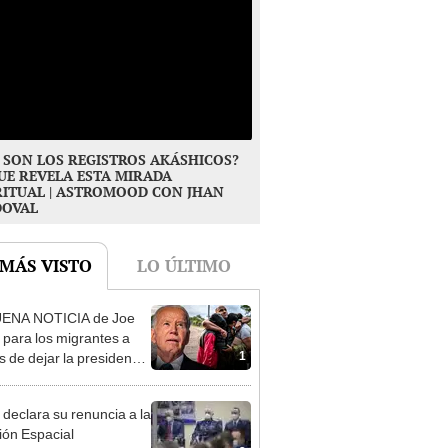
 SON LOS REGISTROS AKÁSHICOS?
UE REVELA ESTA MIRADA
RITUAL | ASTROMOOD CON JHAN
DOVAL
 MÁS VISTO
LO ÚLTIMO
UENA NOTICIA de Joe
 para los migrantes a
1
 de dejar la presidencia
tados Unidos
 declara su renuncia a la
ión Espacial