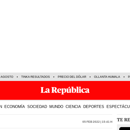
E AGOSTO
TINKA RESULTADOS
PRECIO DEL DÓLAR
OLLANTA HUMALA
P
N
ECONOMÍA
SOCIEDAD
MUNDO
CIENCIA
DEPORTES
ESPECTÁCU
TE R
05 Feb 2022 | 15:41 h