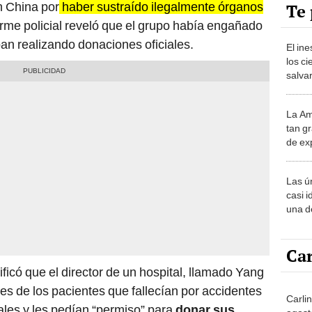
n China por
haber sustraído ilegalmente órganos
Te 
orme policial reveló que el grupo había engañado
aban realizando donaciones oficiales.
El in
los ci
salvar
reint
salvaj
La Am
desie
tan gr
más v
de ex
encont
podrí
Las ú
sabía
casi i
una d
muy s
Car
ificó que el director de un hospital, llamado Yang
es de los pacientes que fallecían por accidentes
Carlin
ales y les pedían “permiso” para
donar sus