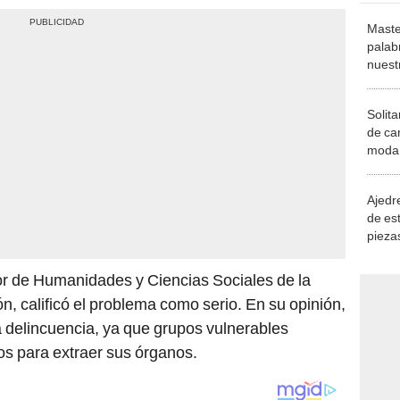
Maste
palab
nuest
Solita
de ca
moda.
demue
Ajedre
de es
piezas
consi
or de Humanidades y Ciencias Sociales de la
, calificó el problema como serio. En su opinión,
a delincuencia, ya que grupos vulnerables
os para extraer sus órganos.