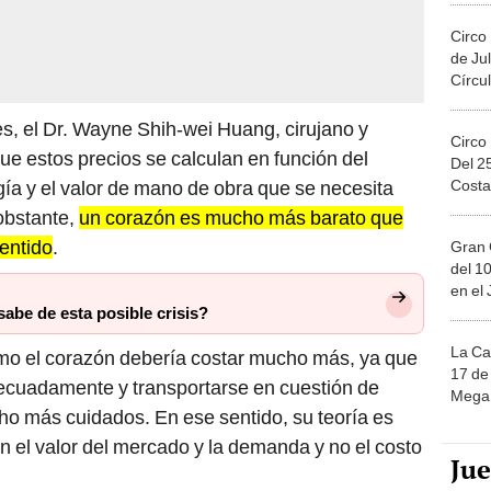
Circo
de Jul
Círcul
s, el Dr. Wayne Shih-wei Huang, cirujano y
Circo
ue estos precios se calculan en función del
Del 2
Costa
ía y el valor de mano de obra que se necesita
 obstante,
un corazón es mucho más barato que
sentido
.
Gran 
del 10
en el
abe de esta posible crisis?
La Ca
mo el corazón debería costar mucho más, ya que
17 de 
ecuadamente y transportarse en cuestión de
Mega 
cho más cuidados. En ese sentido, su teoría es
jan el valor del mercado y la demanda y no el costo
Ju