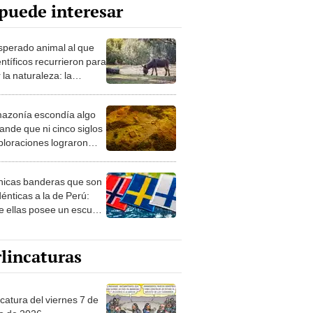
puede interesar
esperado animal al que
entíficos recurrieron para
 la naturaleza: la
roducción de un asno
e está convirtiendo el
azonía escondía algo
rto en un paisaje con
ande que ni cinco siglos
ida
ploraciones lograron
rarlo: el hallazgo
a cambiar todo lo que se
nicas banderas que son
 sobre su pasado
dénticas a la de Perú:
e ellas posee un escudo
imilar
lincaturas
catura del viernes 7 de