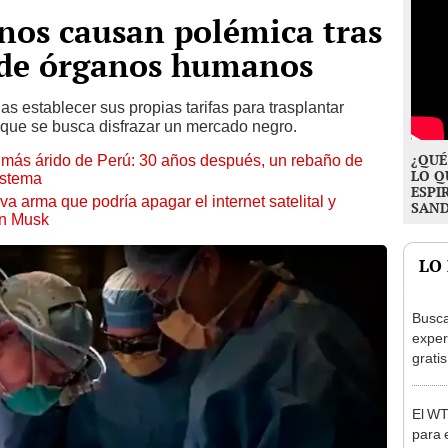
nos causan polémica tras
s de órganos humanos
as establecer sus propias tarifas para trasplantar
 que se busca disfrazar un mercado negro.
¿QUÉ
to más árido de Perú: 30 años después, un rebaño de
LO Q
istema
ESPI
a arma que podría apagar el internet satelital y
SAN
on Musk
LO
Busca
exper
grati
para 
otros
El WT
un re
para e