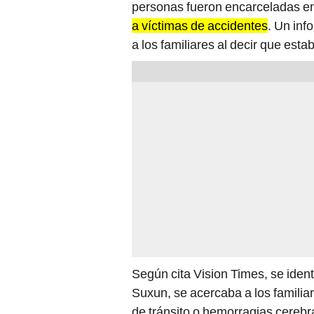
personas fueron encarceladas e
a víctimas de accidentes
. Un inf
a los familiares al decir que est
Según cita Vision Times, se ident
Suxun, se acercaba a los familiar
de tránsito o hemorragias cerebr