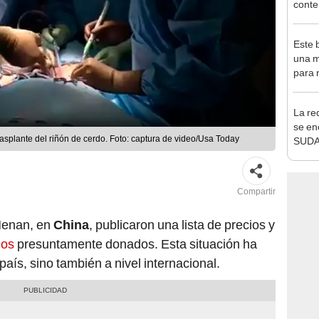
conte
así p
Este 
una m
para 
nuclea
La re
se en
asplante del riñón de cerdo. Foto: captura de video/Usa Today
SUDA
más d
Compartir
 Henan, en
China
, publicaron una lista de precios y
nos
presuntamente donados. Esta situación ha
aís, sino también a nivel internacional.