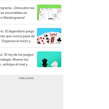
rgrama: ¡Descubre las
ras escondidas en
ro Mastergrama!
rio: El legendario juego
rtas que nunca pasa de
 Organiza el mazo y
stra tu habilidad.
z: El rey de los juegos
trategia. Mueve tus
, anticipa al rival y
gue el jaque mate.