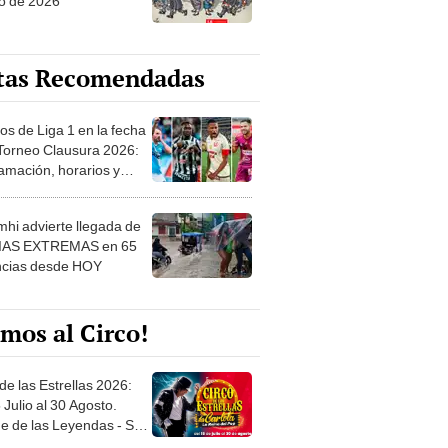
o de 2026
tas Recomendadas
os de Liga 1 en la fecha
 Torneo Clausura 2026:
amación, horarios y
 ver
hi advierte llegada de
IAS EXTREMAS en 65
ncias desde HOY
mos al Circo!
de las Estrellas 2026:
 Julio al 30 Agosto.
e de las Leyendas - San
l