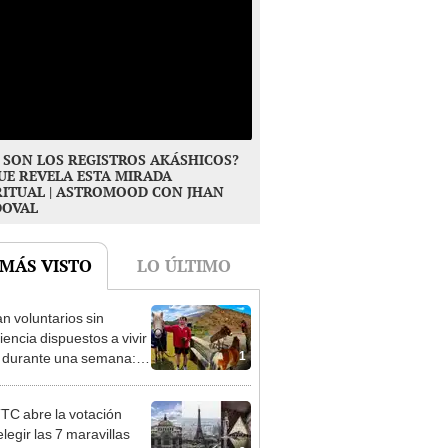
 SON LOS REGISTROS AKÁSHICOS?
UE REVELA ESTA MIRADA
RITUAL | ASTROMOOD CON JHAN
DOVAL
 MÁS VISTO
LO ÚLTIMO
n voluntarios sin
iencia dispuestos a vivir
1
s durante una semana:
cuidar caballos, burros y
 animales rescatados en
TC abre la votación
fugio por 2 horas
legir las 7 maravillas