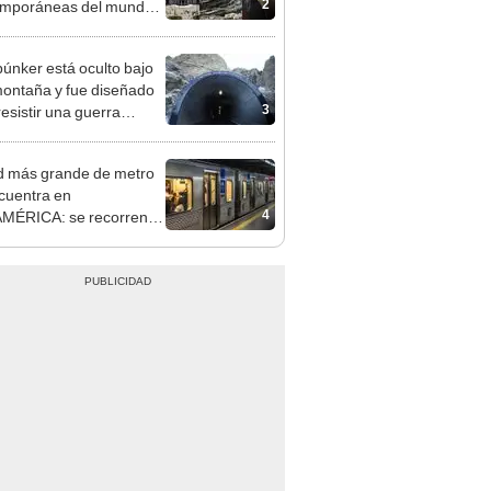
2
mporáneas del mundo:
uedes elegir
búnker está oculto bajo
ontaña y fue diseñado
3
resistir una guerra
r: tiene 15 edificios
d más grande de metro
cuentra en
4
MÉRICA: se recorren
e 380 kilómetros