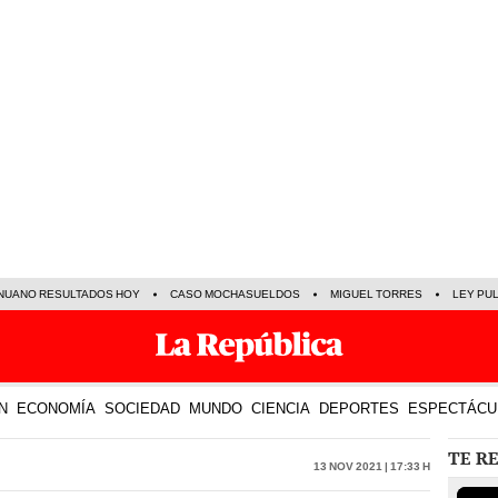
NUANO RESULTADOS HOY
CASO MOCHASUELDOS
MIGUEL TORRES
LEY PU
N
ECONOMÍA
SOCIEDAD
MUNDO
CIENCIA
DEPORTES
ESPECTÁCU
TE R
13 Nov 2021 | 17:33 h