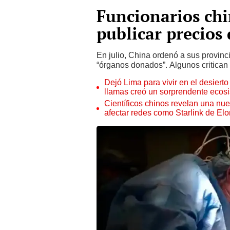
Funcionarios chi
publicar precio
En julio, China ordenó a sus provinci
“órganos donados”. Algunos critican
Dejó Lima para vivir en el desier
llamas creó un sorprendente ecos
Científicos chinos revelan una nuev
afectar redes como Starlink de El