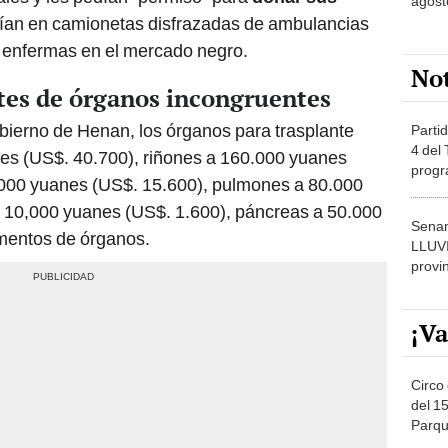
agost
raían en camionetas disfrazadas de ambulancias
 enfermas en el mercado negro.
No
ntes de órganos incongruentes
obierno de Henan, los órganos para trasplante
Partid
4 del
es (US$. 40.700), riñones a 160.000 yuanes
progr
.000 yuanes (US$. 15.600), pulmones a 80.000
dónde
 10,000 yuanes (US$. 1.600), páncreas a 50.000
Senam
mentos de órganos.
LLUV
provi
¡Va
Circo 
del 15
Parqu
Migue