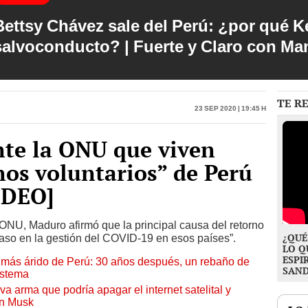
Bettsy Chávez sale del Perú: ¿por qué Ke
salvoconducto? | Fuerte y Claro con M
TE R
23 Sep 2020 | 19:45 h
nte la ONU que viven
nos voluntarios” de Perú
VIDEO]
ONU, Maduro afirmó que la principal causa del retorno
¿QUÉ
caso en la gestión del COVID-19 en esos países”.
LO Q
ESPI
to más árido de Perú: 30 años después, un rebaño de
SAN
istema
a arma que podría apagar el internet satelital y
on Musk