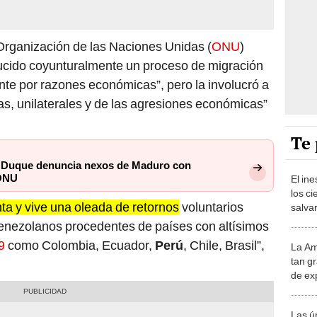
Organización de las Naciones Unidas (
ONU
)
ucido coyunturalmente un proceso de migración
e por razones económicas”, pero la involucró a
as, unilaterales y de las agresiones económicas”
Te 
: Duque denuncia nexos de Maduro con
 ONU
El in
los ci
nta y vive una oleada de retornos
voluntarios
salvar
reint
enezolanos procedentes de países con altísimos
salvaj
9
como Colombia, Ecuador,
Perú
, Chile, Brasil”,
La Am
desie
tan gr
más v
de ex
encont
podrí
Las ú