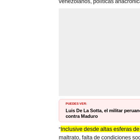
venezolanos, políticas anacrónic
PUEDES VER:
Luis De La Sotta, el militar peru
contra Maduro
“
Inclusive desde altas esferas d
maltrato, falta de condiciones so