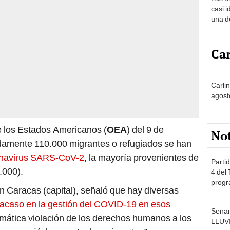
sabía
casi i
una d
muy s
Car
Carlin
agost
e los Estados Americanos (
OEA
) del 9 de
No
amente 110.000 migrantes o refugiados se han
navirus SARS-CoV-2
, la mayoría provenientes de
Partid
.000).
4 del
progr
en Caracas (capital), señaló que hay diversas
dónde
racaso en la gestión del COVID-19 en esos
Senam
emática violación de los derechos humanos a los
LLUV