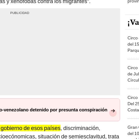
as y xenófobas contra los migrantes”.
provi
¡Va
Circo 
del 15
Parqu
Migue
Circo
de Jul
Círcul
Circo
Del 2
ano-venezolano detenido por presunta conspiración
Costa
e gobierno de esos países
, discriminación,
Gran 
del 10
cioecónomicas, situación de semiesclavitud, trata