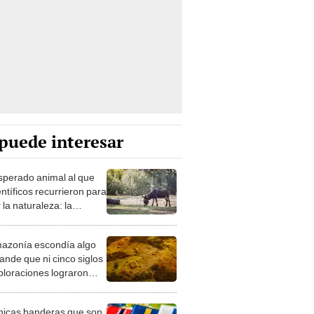
puede interesar
esperado animal al que
entíficos recurrieron para
 la naturaleza: la
roducción de un asno
e está convirtiendo el
azonía escondía algo
rto en un paisaje con
ande que ni cinco siglos
ida
ploraciones lograron
rarlo: el hallazgo
a cambiar todo lo que se
nicas banderas que son