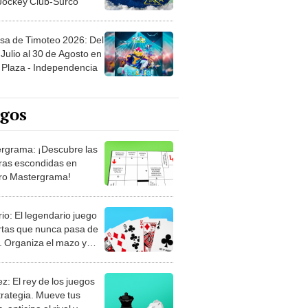
 Jockey Club-Surco
sa de Timoteo 2026: Del
Julio al 30 de Agosto en
Plaza - Independencia
egos
rgrama: ¡Descubre las
ras escondidas en
ro Mastergrama!
rio: El legendario juego
rtas que nunca pasa de
 Organiza el mazo y
stra tu habilidad.
z: El rey de los juegos
trategia. Mueve tus