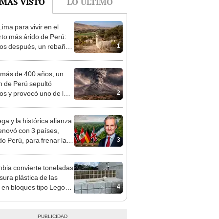
 MÁS VISTO
LO ÚLTIMO
ima para vivir en el
rto más árido de Perú:
1
os después, un rebaño
amas creó un
endente ecosistema
más de 400 años, un
n de Perú sepultó
2
os y provocó uno de los
os más fríos de la
ria: sigue bajo monitoreo
ga y la histórica alianza
enovó con 3 países,
3
do Perú, para frenar la
estación de la Amazonía
30
bia convierte toneladas
sura plástica de las
4
s en bloques tipo Lego
construir casas en solo 5