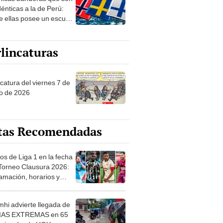
 sobre su pasado
dénticas a la de Perú:
e ellas posee un escudo
imilar
lincaturas
catura del viernes 7 de
o de 2026
tas Recomendadas
os de Liga 1 en la fecha
 Torneo Clausura 2026:
amación, horarios y
 ver
hi advierte llegada de
IAS EXTREMAS en 65