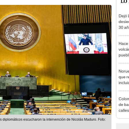
LO
Dejó L
desie
30 añ
de ll
sorpr
Hace 
volcá
puebl
veran
histo
Norue
que r
inclui
defor
al 20
Colom
de ba
calle
para 
 diplomáticos escucharon la intervención de Nicolás Maduro. Foto:
días