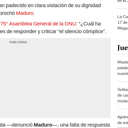
en el
n padecido en clara violación de su dignidad
eprochó
Maduro
.
La Ca
17 de 
a
75° Asamblea General de la ONU
: “¿Cuál ha
Mega 
s de responder y criticar “el silencio cómplice”.
Ju
Maste
palab
nuest
Solita
de ca
moda.
demue
Ajedre
de es
gida —denunció
Maduro
—, una falta de respuesta