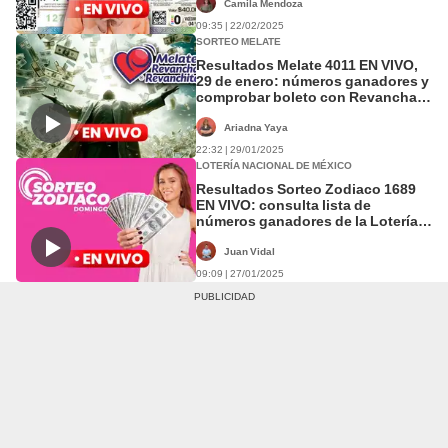
México
Camila Mendoza
09:35 | 22/02/2025
SORTEO MELATE
Resultados Melate 4011 EN VIVO,
29 de enero: números ganadores y
comprobar boleto con Revancha y
Revanchita en Lotería Nacional de
México
Ariadna Yaya
22:32 | 29/01/2025
LOTERÍA NACIONAL DE MÉXICO
Resultados Sorteo Zodiaco 1689
EN VIVO: consulta lista de
números ganadores de la Lotería
Nacional de México
Juan Vidal
09:09 | 27/01/2025