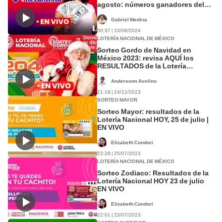
agosto: números ganadores del
sorteo 3937
Gabriel Medina
00:37 | 10/08/2024
LOTERÍA NACIONAL DE MÉXICO
Sorteo Gordo de Navidad en
México 2023: revisa AQUÍ los
RESULTADOS de la Lotería
Nacional
Andersonn Avelino
21:18 | 24/12/2023
SORTEO MAYOR
Sorteo Mayor: resultados de la
Lotería Nacional HOY, 25 de julio |
EN VIVO
Elizabeth Condori
22:28 | 25/07/2023
LOTERÍA NACIONAL DE MÉXICO
Sorteo Zodiaco: Resultados de la
Lotería Nacional HOY 23 de julio
EN VIVO
Elizabeth Condori
22:01 | 23/07/2023