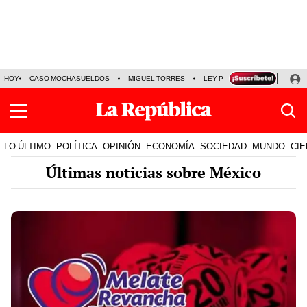
HOY
CASO MOCHASUELDOS
MIGUEL TORRES
LEY PULPÍN
PRECIO DEL
LO ÚLTIMO
POLÍTICA
OPINIÓN
ECONOMÍA
SOCIEDAD
MUNDO
CIE
Últimas noticias sobre México