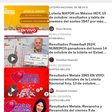
LOTERÍA NACIONAL DE MÉXICO
Lotería MAYOR en México HOY, 15
de octubre: resultados y tabla de
premios del sorteo 3947 por más
de US$1 millón
Omar Betetta
05:00 | 17/10/2024
POWERBALL
Resultados Powerball 2024:
NÚMEROS ganadores del lunes 14
de octubre de la lotería en Estados
Unidos
Jonathan Huamán
03:00 | 15/10/2024
SORTEO MELATE
Resultados Melate 3965 EN VIVO:
números oficiales de la Lotería
Nacional hoy, 13 de octubre,
comprobar boleto y pronóstico
Elizabeth Condori
23:26 | 13/10/2024
SORTEO MELATE
Resultados Melate, Revancha y
Revanchita del viernes 9 de