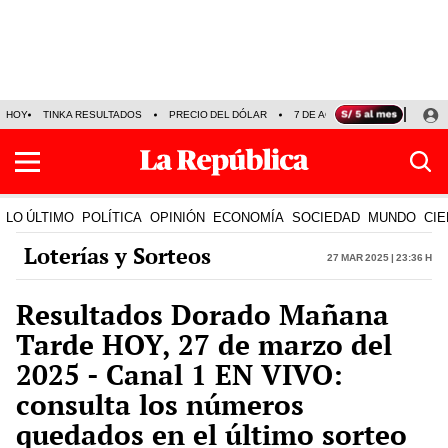
HOY
TINKA RESULTADOS
PRECIO DEL DÓLAR
7 DE AGOSTO
OLLANTA H
LO ÚLTIMO
POLÍTICA
OPINIÓN
ECONOMÍA
SOCIEDAD
MUNDO
CIE
Loterías y Sorteos
27 Mar 2025 | 23:36 h
Resultados Dorado Mañana
Tarde HOY, 27 de marzo del
2025 - Canal 1 EN VIVO:
consulta los números
quedados en el último sorteo